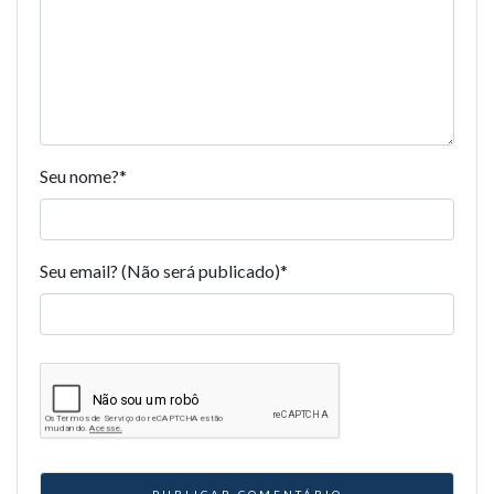
Seu nome?
*
Seu email? (Não será publicado)
*