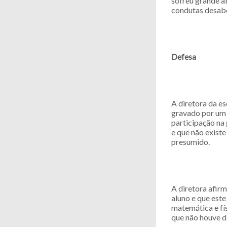
sofreu grande ab
condutas desabo
Defesa
A diretora da es
gravado por um 
participação na
e que não existe
presumido.
A diretora afir
aluno e que este
matemática e fí
que não houve d