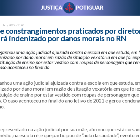
embro, 2022 - 13:40
re constrangimentos praticados por direto
erá indenizado por danos morais no RN
ganhou uma ação judicial ajuizada contra a escola em que estuda, em 
enizado por dano moral em razão de situação vexatória em que foi exp
stituição de ensino por estar vestido com roupas de personagem que re
aso aconteceu no final do
nhou uma ação judicial ajuizada contra a escola em que estuda, e
nizado por dano moral em razão de situação vexatória em que foi 
tituição de ensino por estar vestido com roupas de personagem qu
s. O caso aconteceu no final do ano letivo de 2021 e gerou conden
no.
epresentado na ação judicial por sua mãe, afirmou que está cursan
médio, na escola ré, e que participou de “aula da saudade”, evento e