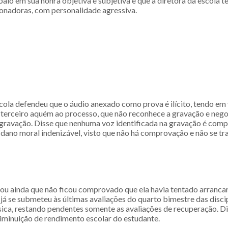
alo em sua honra objetiva e subjetiva e que a diretora da escola t
nadoras, com personalidade agressiva.
cola defendeu que o áudio anexado como prova é ilícito, tendo em v
terceiro aquém ao processo, que não reconhece a gravação e nego
 gravação. Disse que nenhuma voz identificada na gravação é comp
 dano moral indenizável, visto que não há comprovação e não se tr
mou ainda que não ficou comprovado que ela havia tentado arranca
 já se submeteu às últimas avaliações do quarto bimestre das disci
sica, restando pendentes somente as avaliações de recuperação. 
iminuição de rendimento escolar do estudante.