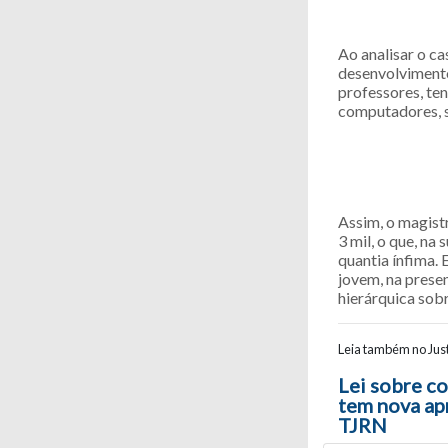
Ao analisar o c
desenvolvimento
professores, ten
computadores, s
Assim, o magist
3 mil, o que, na
quantia ínfima. 
jovem, na prese
hierárquica sobr
Leia também no Just
Navegaç
Lei sobre c
tem nova ap
TJRN