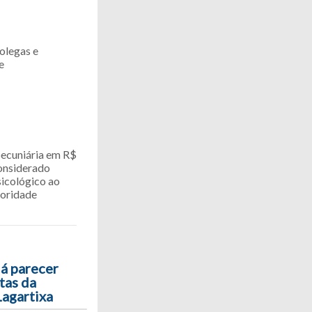
olegas e
e
pecuniária em R$
considerado
sicológico ao
ioridade
á parecer
tas da
agartixa