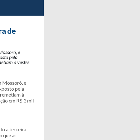
ra de
Mossoró, e
osto pela
metiam à vestes
m Mossoró, e
exposto pela
e remetiam à
ação em R$ 3 mil
do a terceira
m que as