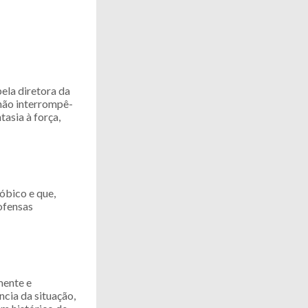
ela diretora da
 não interrompê-
asia à força,
óbico e que,
 ofensas
mente e
cia da situação,