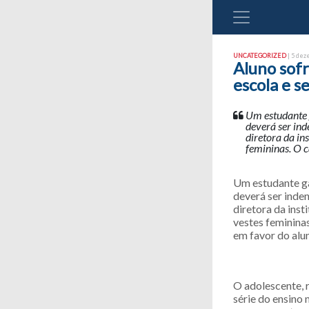
UNCATEGORIZED
| 5 dez
Aluno sof
escola e s
Um estudante 
deverá ser ind
diretora da in
femininas. O c
Um estudante ga
deverá ser inde
diretora da ins
vestes feminina
em favor do alu
O adolescente, r
série do ensino 