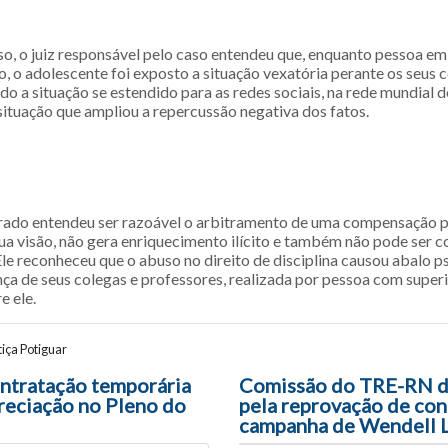
aso, o juiz responsável pelo caso entendeu que, enquanto pessoa em
, o adolescente foi exposto a situação vexatória perante os seus c
do a situação se estendido para as redes sociais, na rede mundial d
ituação que ampliou a repercussão negativa dos fatos.
rado entendeu ser razoável o arbitramento de uma compensação 
 sua visão, não gera enriquecimento ilícito e também não pode ser 
Ele reconheceu que o abuso no direito de disciplina causou abalo p
nça de seus colegas e professores, realizada por pessoa com super
e ele.
iça Potiguar
ão entre posts
ontratação temporária
Comissão do TRE-RN d
reciação no Pleno do
pela reprovação de con
campanha de Wendell L