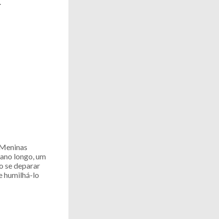
.
“Meninas
cano longo, um
o se deparar
e humilhá-lo