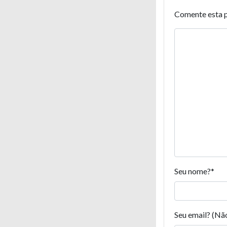
Comente esta 
Seu nome?
*
Seu email? (Nã