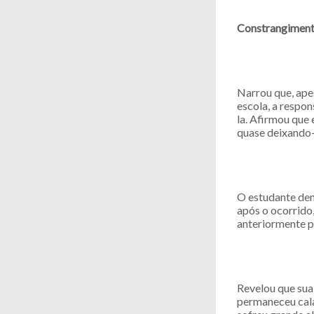
Constrangimen
Narrou que, apes
escola, a respo
la. Afirmou que 
quase deixando-
O estudante den
após o ocorrido,
anteriormente p
Revelou que sua 
permaneceu cala