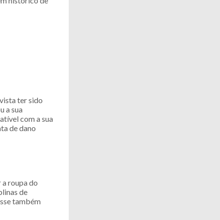
em histórico de
ista ter sido
u a sua
atível com a sua
ata de dano
r a roupa do
plinas de
Disse também