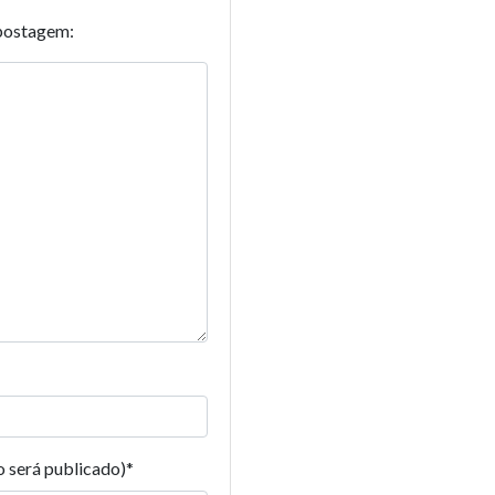
postagem:
o será publicado)
*