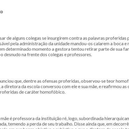
to
ar de alguns colegas se insurgirem contra as palavras proferidas p
nsável pela administração da unidade mandou-os calarem a boca e
em determinado momento a gestora tentou retirar parte de sua fant
o desnudo na frente dos colegas e professores.
unciou que, dentre as ofensas proferidas, observou-se teor homof
 a diretora da escola conversou com ele e sua mãe, e reafirmou as
roferidas de caráter homofóbico.
mãe é professora da instituição ré, logo, subordinada hierarquica
da, temendo a perda de seu trabalho. Disse ainda que, em decorrên