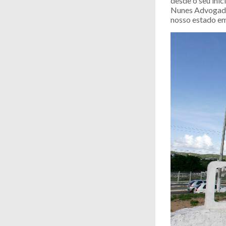
desde o seu iní
Nunes Advogados
nosso estado em