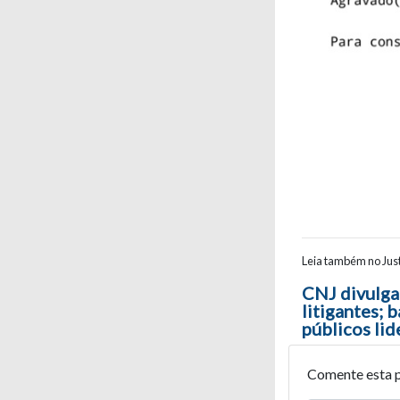
Leia também no Just
Navegaç
CNJ divulga
litigantes; 
públicos li
Comente esta 