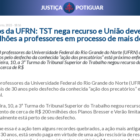
sto, 2022 - 18:16
os da UFRN: TST nega recurso e União dev
lhões a professores em processo de mais d
 professores da Universidade Federal do Rio Grande do Norte (UFRN)
s pelo desfecho da conhecida “ação dos precatórios” está próximo enfi
eira, 10, a 3ª Turma do Tribunal Superior do Trabalho negou recurso d
cerca de R$
rofessores da Universidade Federal do Rio Grande do Norte (UF
s de 30 anos pelo desfecho da conhecida “ação dos precatórios” 
l.
ira, 10, a 3ª Turma do Tribunal Superior do Trabalho negou recurs
nto de cerca de R$ 200 milhões dos Planos Bresser e Verão limit
nalmente está perto de seu desfecho.
ue essa é a ação tem alguns recordes quebrados, a ação mais antiga
30 anos, está sendo paga em virtude de uma ação rescisória de res