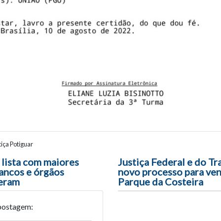
iça Potiguar
ão entre posts
 lista com maiores
Justiça Federal e do Tr
bancos e órgãos
novo processo para ven
deram
Parque da Costeira
postagem: