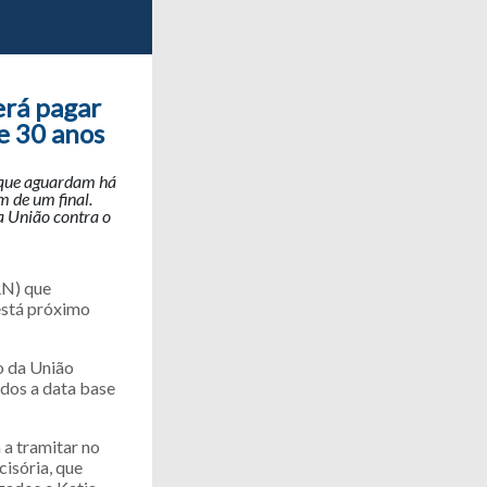
erá pagar
e 30 anos
 que aguardam há
m de um final.
a União contra o
RN) que
está próximo
o da União
ados a data base
 a tramitar no
cisória, que