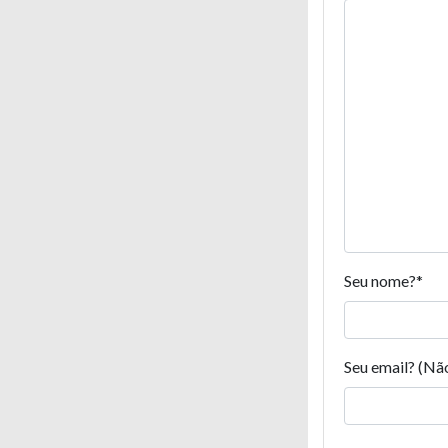
Seu nome?
*
Seu email? (Nã