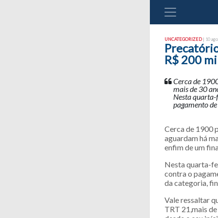
UNCATEGORIZED
| 10 ago
Precatóri
R$ 200 mi
Cerca de 1900
mais de 30 ano
Nesta quarta-f
pagamento de 
Cerca de 1900 p
aguardam há mai
enfim de um fina
Nesta quarta-fe
contra o pagame
da categoria, fi
Vale ressaltar q
TRT 21,mais de 