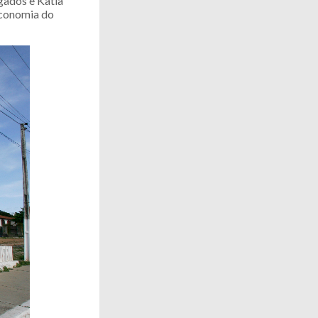
gados e Katia
economia do