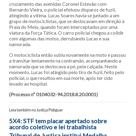
cruzamento das avenidas Coronel Estevão com
Bernardo Vieira, o policial efetuou disparos de fuzil,
atingindo a vítima. Lucas Soares havia se juntado a um
grupo de motociclistas, que se deslocavam em direção à
Praia do Meio, quando foram interceptados por uma
viatura da Força Tática. O carro policial chegou a colidir
com algumas das motos, derrubando Lucas e sua
namorada.
O motociclista então subiu novamente na moto e passou
a transitar lentamente na contramão, acompanhando a
namorada que se deslocava a pé, pela calçada. Neste
momento, Lucas foi atingido pelo tiro de fuzil, feito pelo
policial, o que resultou em sua morte, após ter sido
levado ao hospital.
(Processo nº 0104032-94.2018.8.20.0001)
Leia também no Justiça Potiguar
Navegação entre posts
5X4: STF tem placar apertado sobre
acordo coletivo e lei trabalhista
Tribunal de Justiça institui Medalha