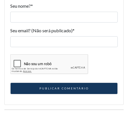
Seu nome?
*
Seu email? (Não será publicado)
*