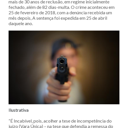
mais de 30 anos de reclusão, em regime inicialmente
fechado, além de 82 dias-multa. O crime aconteceu em
25 de fevereiro de 2018, com a denúncia recebida um
mês depois, A sentença foi expedida em 25 de abril
daquele ano.
Ilustrativa
“É Incabível, pois, acolher a tese de incompetência do
juízo (Vara Única) – na tese que defendia a remessa do