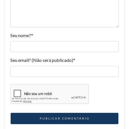
Seu nome?
*
Seu email? (Não será publicado)
*