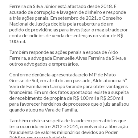
Ferreira da Silva Júnior está afastado desde 2018. É
acusado de corrupção e lavagem de dinheiro e responde
a três ações penais. Em setembro de 2021, o Conselho
Nacional de Justiça decidiu pela reabertura de um
pedido de providências para investigar o magistrado por
conta de indícios de venda de sentenças no valor de R$
100 mil.
Também responde as ações penais a esposa de Aldo
Ferreira, a advogada Emanuelle Alves Ferreira da Silva, e
outros advogados e empresários.
Conforme denúncia apresentada pelo MP de Mato
Grosso de Sul, em abril do ano passado, Aldo atuou na 5ª
Vara de Família em Campo Grande para obter vantagens
financeiras. Em um dos fatos apontados, existe a suspeita
de recebimento de propina de R$ 100 mil a R$ 250 mil
para favorecer herdeiros de processos que o juiz analisou
quando atuou na Vara de Família.
Também existe a suspeita de fraude em precatórios que
teria ocorrido entre 2012 e 2014, envolvendo a liberação
fraudulenta de valores milionários devidos ao Poder
Público em causas judiciais.