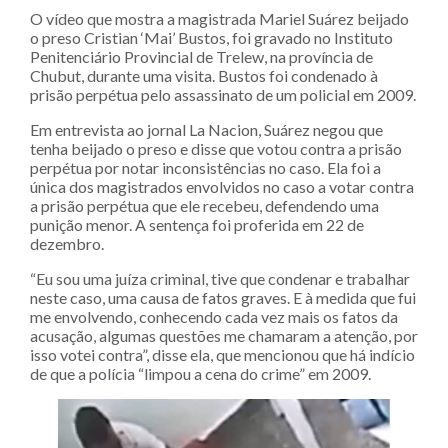
O vídeo que mostra a magistrada Mariel Suárez beijado
o preso Cristian ‘Mai’ Bustos, foi gravado no Instituto
Penitenciário Provincial de Trelew, na província de
Chubut, durante uma visita. Bustos foi condenado à
prisão perpétua pelo assassinato de um policial em 2009.
Em entrevista ao jornal La Nacion, Suárez negou que
tenha beijado o preso e disse que votou contra a prisão
perpétua por notar inconsistências no caso. Ela foi a
única dos magistrados envolvidos no caso a votar contra
a prisão perpétua que ele recebeu, defendendo uma
punição menor. A sentença foi proferida em 22 de
dezembro.
“Eu sou uma juíza criminal, tive que condenar e trabalhar
neste caso, uma causa de fatos graves. E à medida que fui
me envolvendo, conhecendo cada vez mais os fatos da
acusação, algumas questões me chamaram a atenção, por
isso votei contra”, disse ela, que mencionou que há indício
de que a polícia “limpou a cena do crime” em 2009.