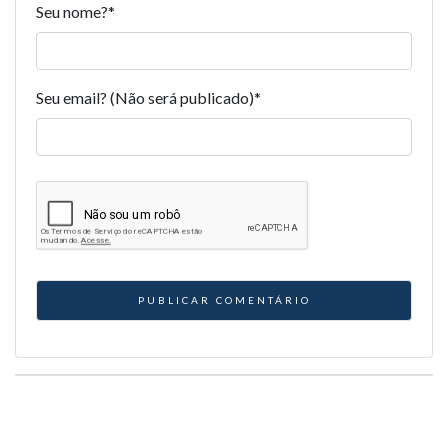
Seu nome?
*
Seu email? (Não será publicado)
*