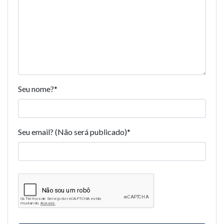
Seu nome?
*
Seu email? (Não será publicado)
*