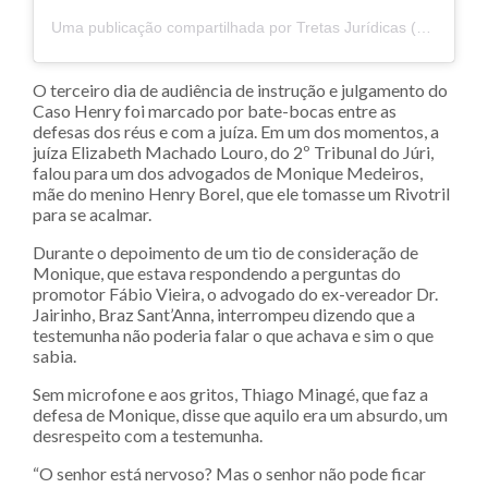
Uma publicação compartilhada por Tretas Jurídicas (@tretas_juridicas)
O terceiro dia de audiência de instrução e julgamento do
Caso Henry foi marcado por bate-bocas entre as
defesas dos réus e com a juíza. Em um dos momentos, a
juíza Elizabeth Machado Louro, do 2º Tribunal do Júri,
falou para um dos advogados de Monique Medeiros,
mãe do menino Henry Borel, que ele tomasse um Rivotril
para se acalmar.
Durante o depoimento de um tio de consideração de
Monique, que estava respondendo a perguntas do
promotor Fábio Vieira, o advogado do ex-vereador Dr.
Jairinho, Braz Sant’Anna, interrompeu dizendo que a
testemunha não poderia falar o que achava e sim o que
sabia.
Sem microfone e aos gritos, Thiago Minagé, que faz a
defesa de Monique, disse que aquilo era um absurdo, um
desrespeito com a testemunha.
“O senhor está nervoso? Mas o senhor não pode ficar