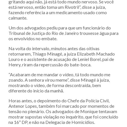
gritando aqui não, já está todo mundo nervoso. Se você
está nervoso, então toma um Rivotril”, disse a juíza,
fazendo referência a um medicamento usado como
calmante.
Um dos advogados pediu para que um funcionário do
Tribunal de Justiça do Rio de Janeiro trouxesse água para
os envolvidos no embate.
Na volta do intervalo, minutos antes das oitivas
retornarem, Thiago Minagé, a juíza Elizabeth Machado
Louro e o assistente de acusação de Leniel Borel, pai de
Henry, riram da repercussão do bate-boca.
“Acabaram de me mandar o vídeo, tá todo mundo me
zoando. A senhora virou meme”, disse Minagé à juíza,
mostrando o vídeo, de forma descontraída, bem
diferente do início da manhã.
Horas antes, o depoimento do Chefe da Polícia Civil,
Antenor Lopes, também foi marcado por momentos de
tensão no plenário. Os advogados de Monique tentavam
mostrar supostas violação no inquérito, que foi concluído
na 16ª DP, e não na Delegacia de Homicídios.