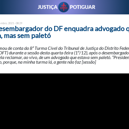
embro, 2021 - 08:29
sembargador do DF enquadra advogado q
, mas sem paletó
u de conta da 8ª Turma Cível do Tribunal de Justiça do Distrito Feder
JDFT) durante a sessão desta quarta-feira (1º/12), após o desembargad
la reclamar, ao vivo, de um advogado que estava sem paletó. “Presiden
o, porque, na minha turma lá, a gente não faz [sessão]