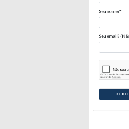
Seu nome?
*
Seu email? (Nã