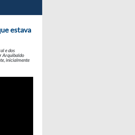
ue estava
al e dos
or Arquibaldo
te, inicialmente