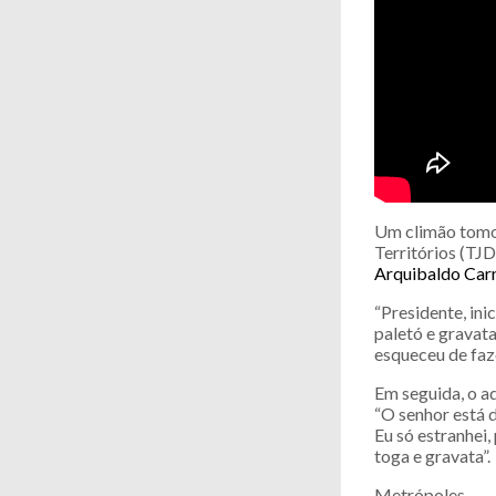
Um climão tomou
Territórios (TJD
Arquibaldo Carn
“Presidente, ini
paletó e gravat
esqueceu de faze
Em seguida, o a
“O senhor está d
Eu só estranhei,
toga e gravata”.
Metrópoles