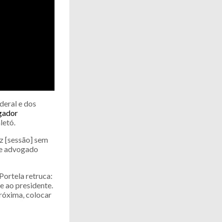
deral e dos
gador
letó.
az [sessão] sem
bre advogado
Portela retruca:
be ao presidente.
próxima, colocar