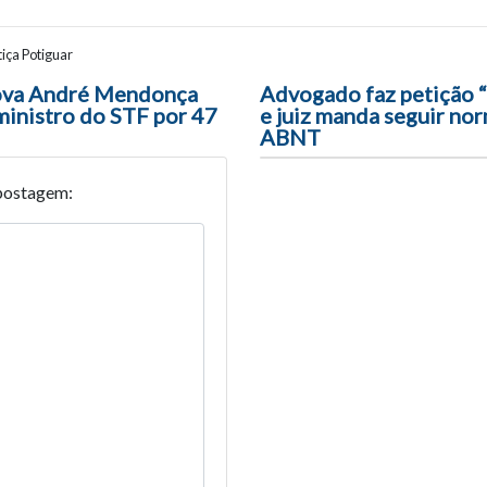
iça Potiguar
ão entre posts
ova André Mendonça
Advogado faz petição 
inistro do STF por 47
e juiz manda seguir no
ABNT
postagem: