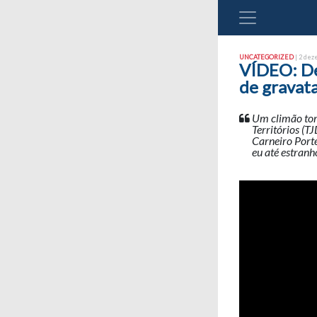
UNCATEGORIZED
| 2 dez
VÍDEO: De
de gravata
Um climão tomo
Territórios (T
Carneiro Porte
eu até estranh