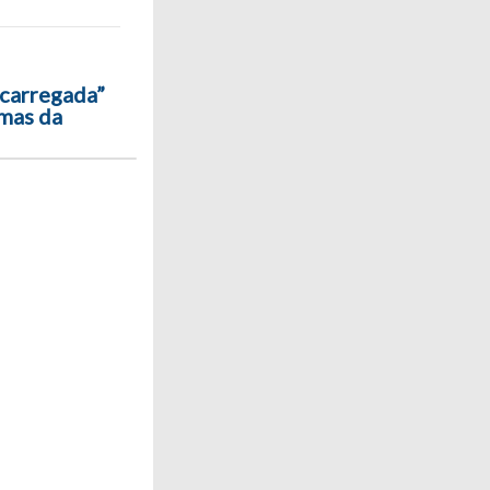
“carregada”
rmas da