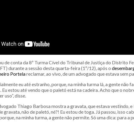
 de conta da 8ª Turma Cível do Tribunal de Justiça do Distrito Fe
FT) durante a sessão desta quarta-feira (1º/12), após o
desembar
eiro Portela
reclamar, ao vivo, de um advogado que estava sem pa
cialmente eu até estranho, porque, na minha turma lá, a gente não f
a. Eu estou até vendo que o paletó está na cadeira. Acho que o no
r uso”, disse.
dvogado Thiago Barbosa mostra a gravata, que estava vestindo, e 
e gravata, não de paletó, né?! Eu estou de toga. Já passou, isso ca
 porque, na minha turma, a gente não permite. Só uma dica: para a 