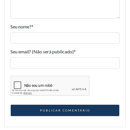
Seu nome?
*
Seu email? (Não será publicado)
*