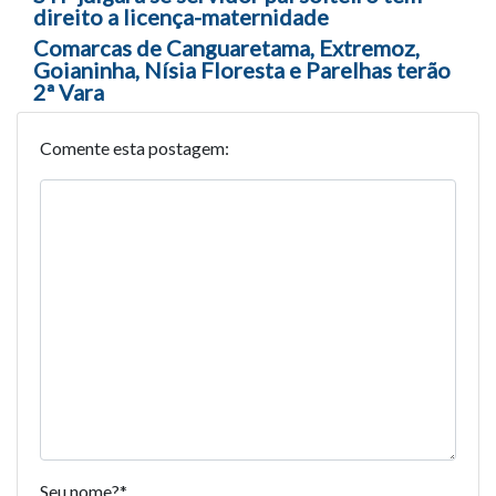
Navegação entre posts
direito a licença-maternidade
Comarcas de Canguaretama, Extremoz,
Goianinha, Nísia Floresta e Parelhas terão
2ª Vara
Comente esta postagem:
Seu nome?
*