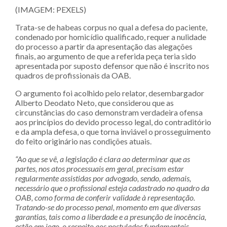
(IMAGEM: PEXELS)
Trata-se de habeas corpus no qual a defesa do paciente,
condenado por homicídio qualificado, requer a nulidade
do processo a partir da apresentação das alegações
finais, ao argumento de que a referida peça teria sido
apresentada por suposto defensor que não é inscrito nos
quadros de profissionais da OAB.
O argumento foi acolhido pelo relator, desembargador
Alberto Deodato Neto, que considerou que as
circunstâncias do caso demonstram verdadeira ofensa
aos princípios do devido processo legal, do contraditório
e da ampla defesa, o que torna inviável o prosseguimento
do feito originário nas condições atuais.
“Ao que se vê, a legislação é clara ao determinar que as
partes, nos atos processuais em geral, precisam estar
regularmente assistidas por advogado, sendo, ademais,
necessário que o profissional esteja cadastrado no quadro da
OAB, como forma de conferir validade à representação.
Tratando-se do processo penal, momento em que diversas
garantias, tais como a liberdade e a presunção de inocência,
estão em jogo, o respeito aos postulados fundamentais