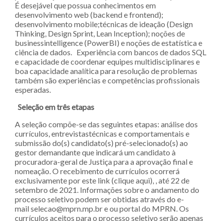
É desejável que possua conhecimentos em
desenvolvimento web (backend e frontend);
desenvolvimento mobile;técnicas de ideação (Design
Thinking, Design Sprint, Lean Inception); noções de
businessintelligence (PowerBI) e noções de estatística e
ciência de dados. Experiência com bancos de dados SQL
e capacidade de coordenar equipes multidisciplinares e
boa capacidade analítica para resolução de problemas
também são experiências e competências profissionais
esperadas.
Seleção em três etapas
A seleção compõe-se das seguintes etapas: análise dos
currículos, entrevistastécnicas e comportamentais e
submissão do(s) candidato(s) pré-selecionado(s) ao
gestor demandante que indicará um candidato à
procuradora-geral de Justiça para a aprovação final e
nomeação. O recebimento de currículos ocorrerá
exclusivamente por este link (clique aqui), , até 22 de
setembro de 2021. Informações sobre o andamento do
processo seletivo podem ser obtidas através do e-
mail selecao@mprn.mp.br e ou portal do MPRN. Os
currículos aceitos para o processo seletivo serão apenas