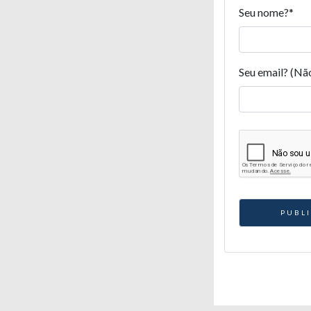
Seu nome?
*
Seu email? (Nã