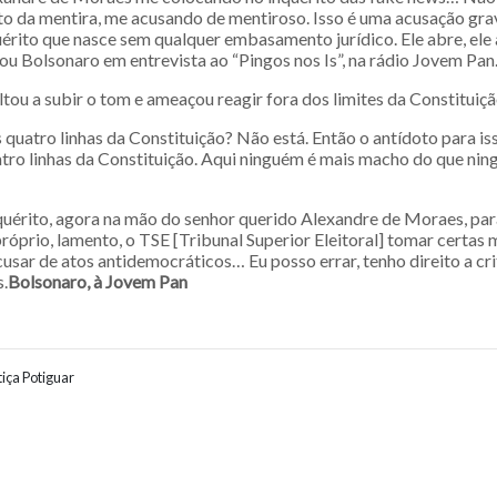
ito da mentira, me acusando de mentiroso. Isso é uma acusação gra
érito que nasce sem qualquer embasamento jurídico. Ele abre, ele 
ou Bolsonaro em entrevista ao “Pingos nos Is”, na rádio Jovem Pan
tou a subir o tom e ameaçou reagir fora dos limites da Constituiçã
s quatro linhas da Constituição? Não está. Então o antídoto para 
atro linhas da Constituição. Aqui ninguém é mais macho do que nin
nquérito, agora na mão do senhor querido Alexandre de Moraes, par
próprio, lamento, o TSE [Tribunal Superior Eleitoral] tomar certas
cusar de atos antidemocráticos… Eu posso errar, tenho direito a cri
.
Bolsonaro, à Jovem Pan
iça Potiguar
ão entre posts