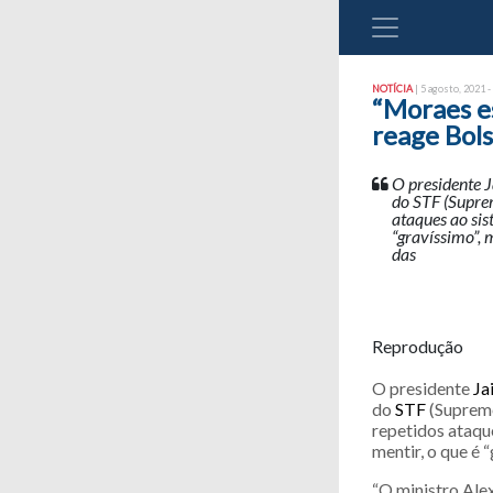
NOTÍCIA
| 5 agosto, 2021 -
“Moraes es
reage Bol
O presidente J
do STF (Suprem
ataques ao sis
“gravíssimo”, 
das
Reprodução
O presidente
Ja
do
STF
(Supremo
repetidos ataqu
mentir, o que é “
“O ministro Ale