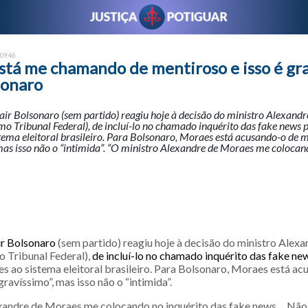
 09:46
tá me chamando de mentiroso e isso é gra
sonaro
air Bolsonaro (sem partido) reagiu hoje à decisão do ministro Alexand
o Tribunal Federal), de incluí-lo no chamado inquérito das fake news p
tema eleitoral brasileiro. Para Bolsonaro, Moraes está acusando-o de me
mas isso não o “intimida”. “O ministro Alexandre de Moraes me colocan
ir Bolsonaro
(sem partido) reagiu hoje à decisão do ministro Alex
 Tribunal Federal),
de incluí-lo no chamado inquérito das fake ne
es ao sistema eleitoral brasileiro. Para Bolsonaro, Moraes está a
gravíssimo”, mas isso não o “intimida”.
xandre de Moraes me colocando no inquérito das fake news… Não 