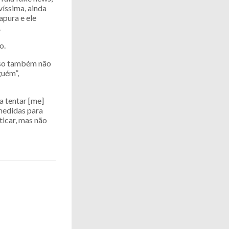
víssima, ainda
apura e ele
.
o.
isso também não
guém”,
a tentar [me]
 medidas para
ticar, mas não