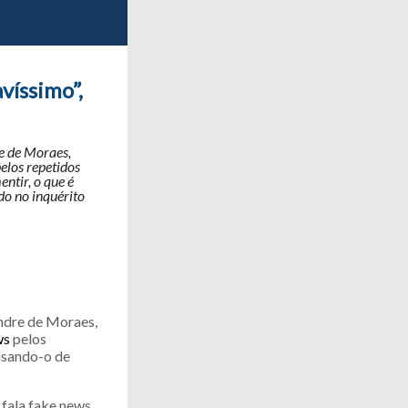
víssimo”,
re de Moraes,
elos repetidos
ntir, o que é
do no inquérito
andre de Moraes,
ws
pelos
cusando-o de
fala fake news,