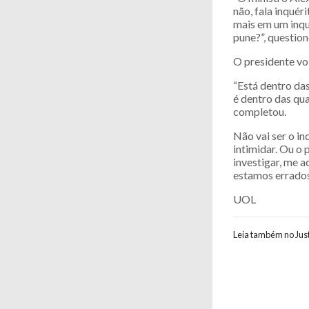
não, fala inquér
mais em um inqu
pune?”, question
O presidente vol
“Está dentro da
é dentro das qu
completou.
Não vai ser o i
intimidar. Ou o 
investigar, me a
estamos errados
UOL
Leia também no Just
Navegaç