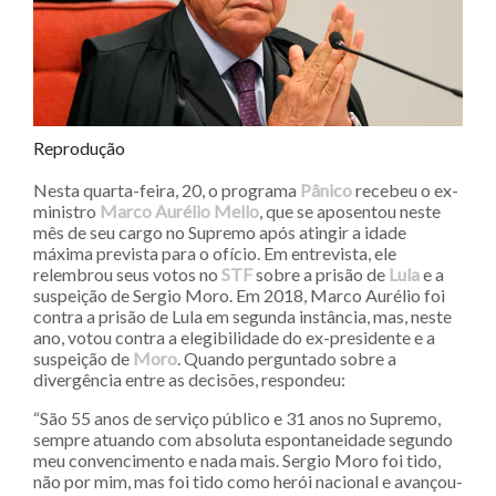
Reprodução
Nesta quarta-feira, 20, o programa
Pânico
recebeu o ex-
ministro
Marco Aurélio Mello
, que se aposentou neste
mês de seu cargo no Supremo após atingir a idade
máxima prevista para o ofício. Em entrevista, ele
relembrou seus votos no
STF
sobre a prisão de
Lula
e a
suspeição de Sergio Moro. Em 2018, Marco Aurélio foi
contra a prisão de Lula em segunda instância, mas, neste
ano, votou contra a elegibilidade do ex-presidente e a
suspeição de
Moro
. Quando perguntado sobre a
divergência entre as decisões, respondeu:
“São 55 anos de serviço público e 31 anos no Supremo,
sempre atuando com absoluta espontaneidade segundo
meu convencimento e nada mais. Sergio Moro foi tido,
não por mim, mas foi tido como herói nacional e avançou-