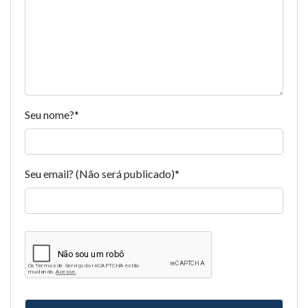
Seu nome?
*
Seu email? (Não será publicado)
*