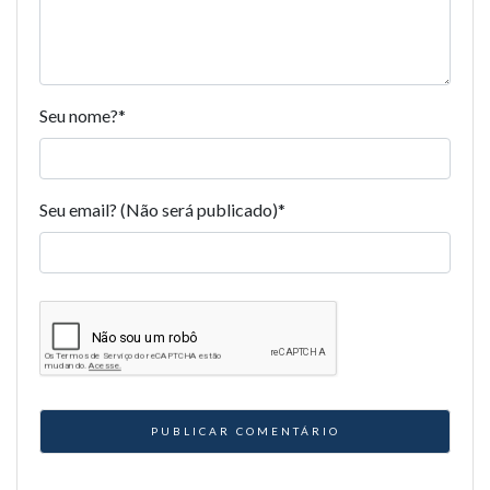
Seu nome?
*
Seu email? (Não será publicado)
*