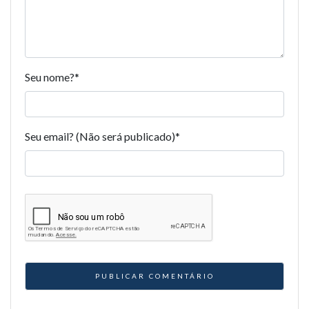
Seu nome?
*
Seu email? (Não será publicado)
*