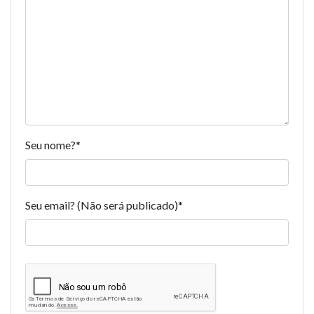
Seu nome?
*
Seu email? (Não será publicado)
*