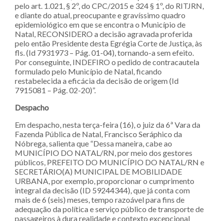
pelo art. 1.021, § 2º, do CPC/2015 e 324 § 1º, do RITJRN,
e diante do atual, preocupante e gravíssimo quadro
epidemiológico em que se encontra o Município de
Natal, RECONSIDERO a decisão agravada proferida
pelo então Presidente desta Egrégia Corte de Justiça, às
fls. (Id 7931973 – Pág. 01-04), tornando-a sem efeito.
Por conseguinte, INDEFIRO o pedido de contracautela
formulado pelo Município de Natal, ficando
restabelecida a eficácia da decisão de origem (Id
7915081 – Pág. 02-20)”.
Despacho
Em despacho, nesta terça-feira (16), o juiz da 6ª Vara da
Fazenda Pública de Natal, Francisco Seráphico da
Nóbrega, salienta que “Dessa maneira, cabe ao
MUNICÍPIO DO NATAL/RN, por meio dos gestores
públicos, PREFEITO DO MUNICÍPIO DO NATAL/RN e
SECRETÁRIO(A) MUNICIPAL DE MOBILIDADE
URBANA, por exemplo, proporcionar o cumprimento
integral da decisão (ID 59244344), que já conta com
mais de 6 (seis) meses, tempo razoável para fins de
adequação da política e serviço público de transporte de
passageiros à dura realidade e contexto excepcional