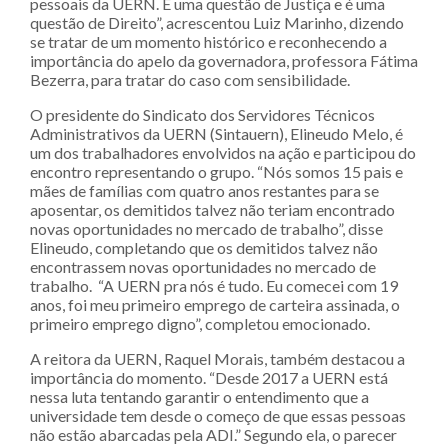
pessoais da UERN. É uma questão de Justiça e é uma
questão de Direito”, acrescentou Luiz Marinho, dizendo
se tratar de um momento histórico e reconhecendo a
importância do apelo da governadora, professora Fátima
Bezerra, para tratar do caso com sensibilidade.
O presidente do Sindicato dos Servidores Técnicos
Administrativos da UERN (Sintauern), Elineudo Melo, é
um dos trabalhadores envolvidos na ação e participou do
encontro representando o grupo. “Nós somos 15 pais e
mães de famílias com quatro anos restantes para se
aposentar, os demitidos talvez não teriam encontrado
novas oportunidades no mercado de trabalho”, disse
Elineudo, completando que os demitidos talvez não
encontrassem novas oportunidades no mercado de
trabalho. “A UERN pra nós é tudo. Eu comecei com 19
anos, foi meu primeiro emprego de carteira assinada, o
primeiro emprego digno”, completou emocionado.
A reitora da UERN, Raquel Morais, também destacou a
importância do momento. “Desde 2017 a UERN está
nessa luta tentando garantir o entendimento que a
universidade tem desde o começo de que essas pessoas
não estão abarcadas pela ADI.” Segundo ela, o parecer