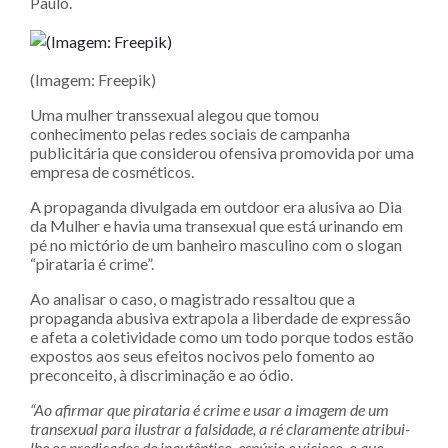
Paulo.
(Imagem: Freepik)
Uma mulher transsexual alegou que tomou
conhecimento pelas redes sociais de campanha
publicitária que considerou ofensiva promovida por uma
empresa de cosméticos.
A propaganda divulgada em outdoor era alusiva ao Dia
da Mulher e havia uma transexual que está urinando em
pé no mictório de um banheiro masculino com o slogan
“pirataria é crime”.
Ao analisar o caso, o magistrado ressaltou que a
propaganda abusiva extrapola a liberdade de expressão
e afeta a coletividade como um todo porque todos estão
expostos aos seus efeitos nocivos pelo fomento ao
preconceito, à discriminação e ao ódio.
“Ao afirmar que pirataria é crime e usar a imagem de um
transexual para ilustrar a falsidade, a ré claramente atribui-
lhe os predicados de inautêntico, espúrio e vicioso, o que,