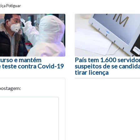
iça Potiguar
ão entre posts
curso e mantém
País tem 1.600 servido
e teste contra Covid-19
suspeitos de se candida
tirar licença
postagem: