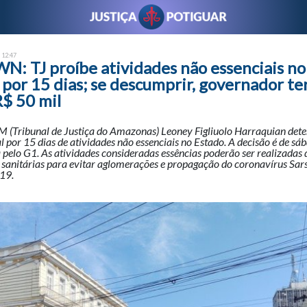
- 12:47
 TJ proíbe atividades não essenciais no
por 15 dias; se descumprir, governador te
R$ 50 mil
AM (Tribunal de Justiça do Amazonas) Leoney Figliuolo Harraquian det
l por 15 dias de atividades não essenciais no Estado. A decisão é de sá
a pelo G1. As atividades consideradas essências poderão ser realizadas
 sanitárias para evitar aglomerações e propagação do coronavírus Sar
-19.