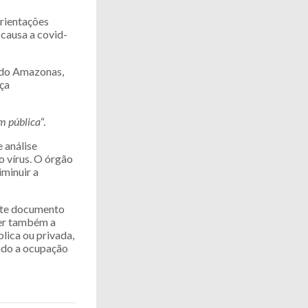
orientações
 causa a covid-
r do Amazonas,
ça
m pública
“.
 análise
 vírus. O órgão
iminuir a
este documento
zer também a
lica ou privada,
ando a ocupação