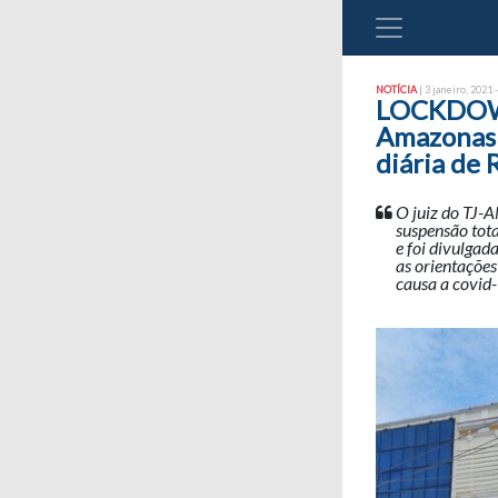
NOTÍCIA
| 3 janeiro, 2021 
LOCKDOWN:
Amazonas 
diária de 
O juiz do TJ-
suspensão tota
e foi divulgad
as orientações
causa a covid