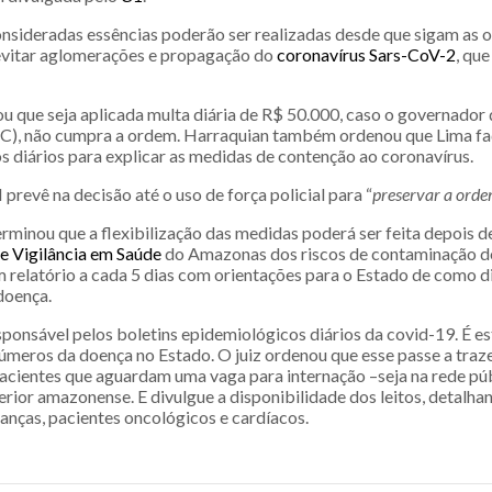
onsideradas essências poderão ser realizadas desde que sigam as 
 evitar aglomerações e propagação do
coronavírus Sars-CoV-2
, que
ou que seja aplicada multa diária de R$ 50.000, caso o governado
C), não cumpra a ordem. Harraquian também ordenou que Lima fa
 diários para explicar as medidas de contenção ao coronavírus.
prevê na decisão até o uso de força policial para “
preservar a orde
rminou que a flexibilização das medidas poderá ser feita depois de
e Vigilância em Saúde
do Amazonas dos riscos de contaminação do
m relatório a cada 5 dias com orientações para o Estado de como d
doença.
sponsável pelos boletins epidemiológicos diários da covid-19. É 
números da doença no Estado. O juiz ordenou que esse passe a tra
acientes que aguardam uma vaga para internação –seja na rede púb
terior amazonense. E divulgue a disponibilidade dos leitos, detalh
ianças, pacientes oncológicos e cardíacos.