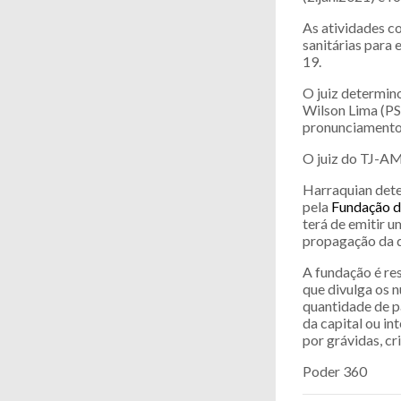
As atividades c
sanitárias para
19.
O juiz determin
Wilson Lima (PS
pronunciamentos
O juiz do TJ-AM 
Harraquian dete
pela
Fundação d
terá de emitir u
propagação da 
A fundação é re
que divulga os 
quantidade de p
da capital ou in
por grávidas, cr
Poder 360