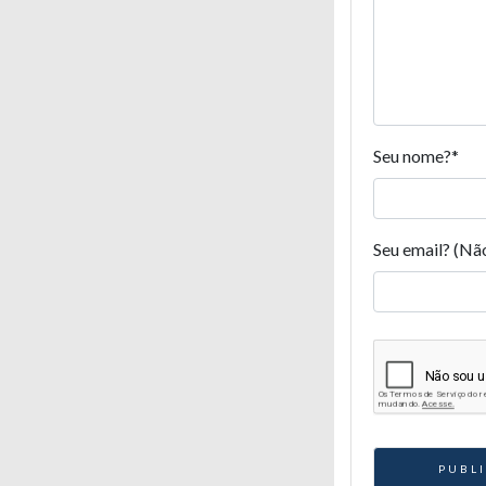
Seu nome?
*
Seu email? (Nã