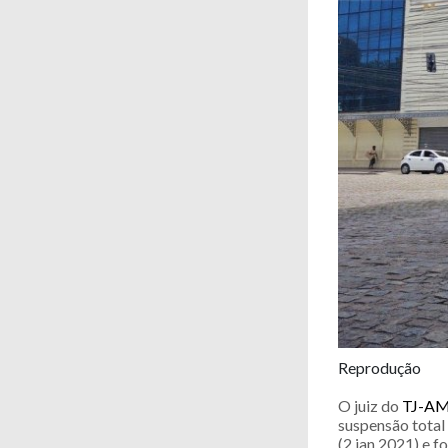
Reprodução
O juiz do
TJ-A
suspensão total 
(2.jan.2021) e f