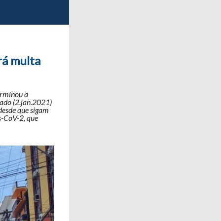
rá multa
erminou a
bado (2.jan.2021)
 desde que sigam
s-CoV-2, que