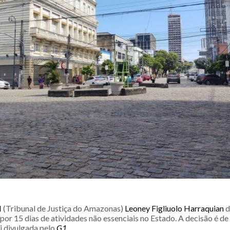
M
(Tribunal de Justiça do Amazonas)
Leoney Figliuolo Harraquian
d
por 15 dias de atividades não essenciais no Estado. A decisão é d
oi divulgada pelo
G1
.