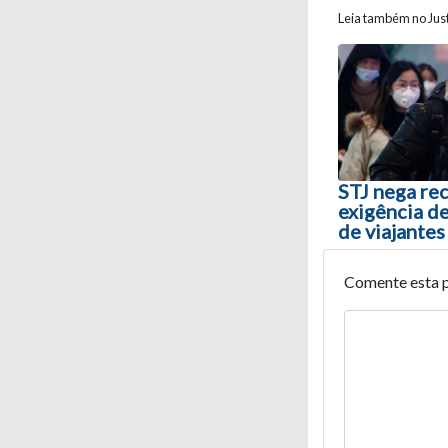
Leia também no Just
Navegaç
STJ nega re
exigência d
de viajantes
Comente esta 