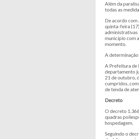
Além da paralisa
todas as medidas
De acordo com a 
quinta-feira (17
administrativas
município com a
momento.
A determinação 
A Prefeitura de 
departamento ju
21 de outubro, 
cumpridos, como
de tenda de ate
Decreto
O decreto 1.366 
quadras poliesp
hospedagem.
Seguindo o decr