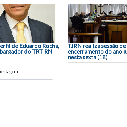
ão entre posts
erfil de Eduardo Rocha,
TJRN realiza sessão de
bargador do TRT-RN
encerramento do ano ju
nesta sexta (18)
postagem: