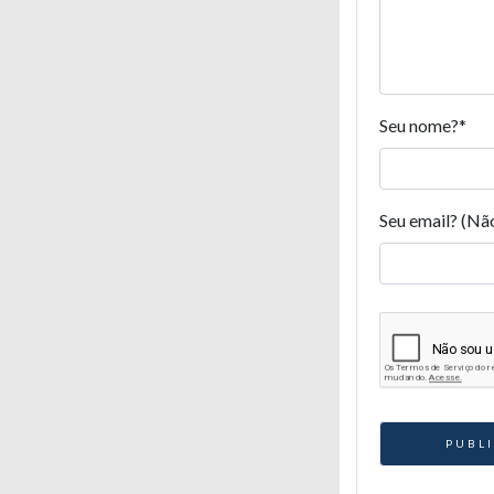
Seu nome?
*
Seu email? (Nã