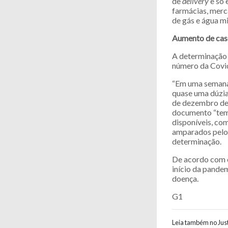
de
delivery
e só 
farmácias, merca
de gás e água m
Aumento de cas
A determinação 
número da Covid
“Em uma semana 
quase uma dúzia
de dezembro de 
documento “tem-
disponíveis, co
amparados pelo 
determinação.
De acordo com o
início da pande
doença.
G1
Leia também no Just