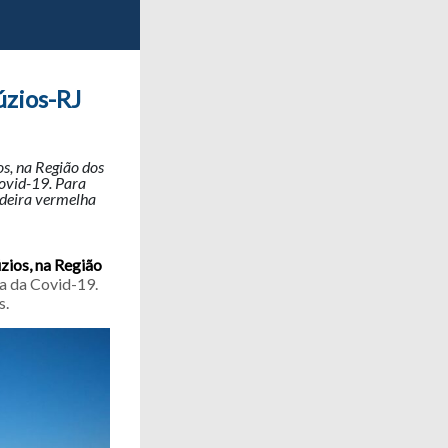
úzios-RJ
os, na Região dos
ovid-19. Para
ndeira vermelha
úzios, na Região
 da Covid-19.
s.