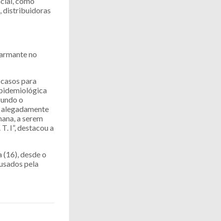
ncial, como
, distribuidoras
larmante no
 casos para
epidemiológica
gundo o
I. alegadamente
ana, a serem
. I”, destacou a
 (16), desde o
ausados pela