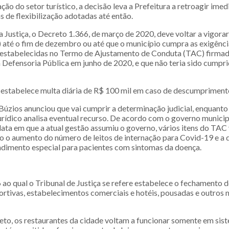
ção do setor turístico, a decisão leva a Prefeitura a retroagir im
 de flexibilização adotadas até então.
Justiça, o Decreto 1.366, de março de 2020, deve voltar a vigorar 
) até o fim de dezembro ou até que o município cumpra as exigência
 estabelecidas no Termo de Ajustamento de Conduta (TAC) firmad
 Defensoria Pública em junho de 2020, e que não teria sido cumpri
estabelece multa diária de R$ 100 mil em caso de descumpriment
Búzios anunciou que vai cumprir a determinação judicial, enquanto
rídico analisa eventual recurso. De acordo com o governo municipa
data em que a atual gestão assumiu o governo, vários itens do TA
 o aumento do número de leitos de internação para Covid-19 e a 
ndimento especial para pacientes com sintomas da doença.
ao qual o Tribunal de Justiça se refere estabelece o fechamento d
ortivas, estabelecimentos comerciais e hotéis, pousadas e outros 
eto, os restaurantes da cidade voltam a funcionar somente em sis