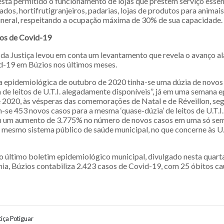
está permitido o funcionamento de lojas que prestem serviço esse
dos, hortifrutigranjeiros, padarias, lojas de produtos para animais
ineral, respeitando a ocupação máxima de 30% de sua capacidade.
os de Covid-19
da Justiça levou em conta um levantamento que revela o avanço a
-19 em Búzios nos últimos meses.
epidemiológica de outubro de 2020 tinha-se uma dúzia de novos
 de leitos de U.T.I. alegadamente disponíveis”, já em uma semana 
2020, às vésperas das comemorações de Natal e de Réveillon, se
se 453 novos casos para a mesma ‘quase-dúzia’ de leitos de U.T.
m um aumento de 3.775% no número de novos casos em uma só sem
mesmo sistema público de saúde municipal, no que concerne às U. T
 último boletim epidemiológico municipal, divulgado nesta quarta
mia, Búzios contabiliza 2.423 casos de Covid-19, com 25 óbitos c
iça Potiguar