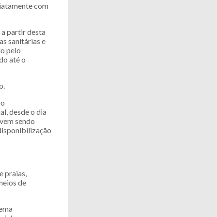
ediatamente com
a partir desta
s sanitárias e
o pelo
do até o
o.
 o
l, desde o dia
C vem sendo
disponibilização
e praias,
meios de
tema