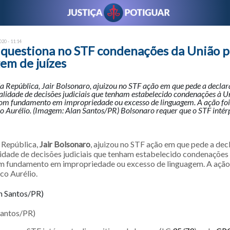
20 - 11:14
 questiona no STF condenações da União p
em de juízes
a República, Jair Bolsonaro, ajuizou no STF ação em que pede a decla
alidade de decisões judiciais que tenham estabelecido condenações à U
om fundamento em impropriedade ou excesso de linguagem. A ação foi 
 Aurélio. (Imagem: Alan Santos/PR) Bolsonaro requer que o STF intérp
 República,
Jair Bolsonaro
, ajuizou no STF ação em que pede a dec
lidade de decisões judiciais que tenham estabelecido condenações 
 fundamento em impropriedade ou excesso de linguagem. A ação f
co Aurélio.
Santos/PR)