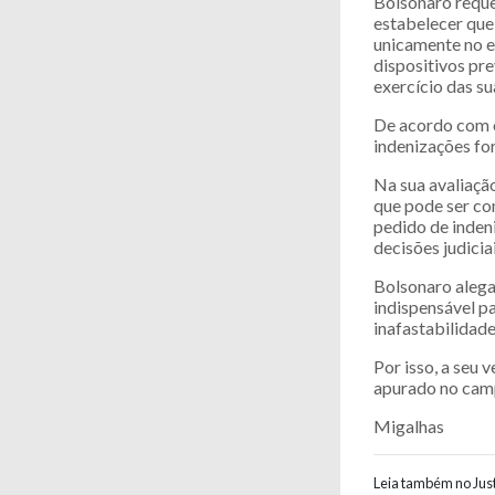
Bolsonaro reque
estabelecer que
unicamente no e
dispositivos pr
exercício das su
De acordo com o
indenizações fo
Na sua avaliaçã
que pode ser con
pedido de inden
decisões judiciai
Bolsonaro alega 
indispensável p
inafastabilidade
Por isso, a seu
apurado no camp
Migalhas
Leia também no Just