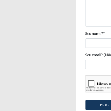
Seu nome?
*
Seu email? (Nã