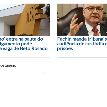
ão entre posts
o’ entra na pauta do
Fachin manda tribunai
ulgamento pode
audiência de custódia 
na vaga de Beto Rosado
prisões
postagem: