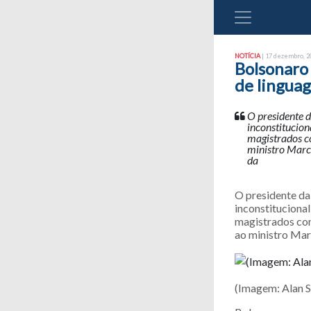
NOTÍCIA
| 17 dezembro, 20
Bolsonaro
de linguag
O presidente d
inconstitucion
magistrados c
ministro Marco
da
O presidente da
inconstituciona
magistrados com
ao ministro Mar
(Imagem: Alan 