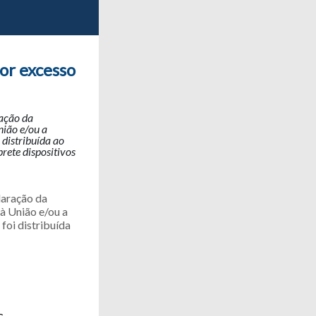
or excesso
ração da
nião e/ou a
distribuída ao
rete dispositivos
laração da
à União e/ou a
oi distribuída