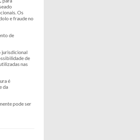
C
para
aseado
cionais. Os
dolo e fraude no
ento de
jurisdicional
ossibilidade de
tilizadas nas
ura é
e da
omente pode ser