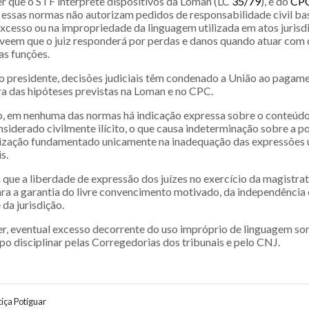
r que o STF intérprete dispositivos da Loman (LC
35/79
), e do
CP
 essas normas não autorizam pedidos de responsabilidade civil b
xcesso ou na impropriedade da linguagem utilizada em atos jurisdi
eveem que o juiz responderá por perdas e danos quando atuar com 
as funções.
 presidente, decisões judiciais têm condenado a União ao pagam
ra das hipóteses previstas na Loman e no CPC.
o, em nenhuma das normas há indicação expressa sobre o conteúdo 
siderado civilmente ilícito, o que causa indeterminação sobre a p
ização fundamentado unicamente na inadequação das expressões u
s.
que a liberdade de expressão dos juízes no exercício da magistrat
ara a garantia do livre convencimento motivado, da independência 
 da jurisdição.
 ver, eventual excesso decorrente do uso impróprio de linguagem s
o disciplinar pelas Corregedorias dos tribunais e pelo CNJ.
iça Potiguar