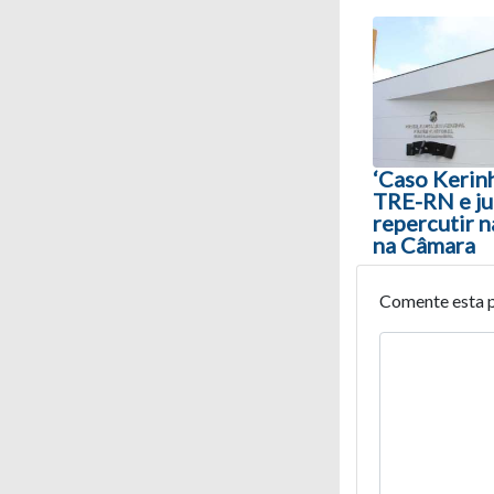
Navegaç
‘Caso Kerinh
TRE-RN e j
repercutir 
na Câmara
Comente esta 