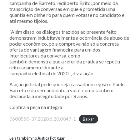
campanha de Barreto, ledilberto Brito, por meio da
transcrição de conversas em que é prometida uma
quantia em dinheiro para quem votasse no candidato e
até mesmo tijolos.
“Além disso, os diálogos trazidos ao presente feito
demonstram indubitavelmente a ocorrência de abuso de
poder econômico, pois comprova não só a concreta
oferta de vantagem financeira para um dos
interlocutores da conversa, como
também demonstra que a referida prática se repetiu
reiteradamente durante a
campanha eleitoral de 2020″, diz a ação.
A ação judicial pede que seja cassadono registro Paulo
Barreto e do sei candidato a você, como também
declarada a inelegibidade por 8 anos.
Confira a peça na íntegra
0600550-37.2020.6.20.0047-1
Baixar
Leia também no Justiça Potiguar