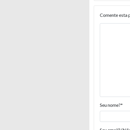
Comente esta 
Seu nome?
*
Seu email? (Nã