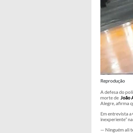
Reprodução
A defesa do poli
morte de
João A
Alegre, afirma q
Em entrevista a
inexperiente” na
— Ninguém ali te