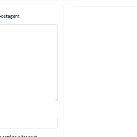
postagem:
o será publicado)
*