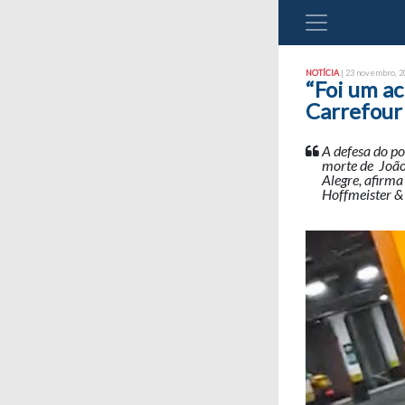
NOTÍCIA
| 23 novembro, 20
“Foi um a
Carrefour
A defesa do po
morte de João 
Alegre, afirma
Hoffmeister & 