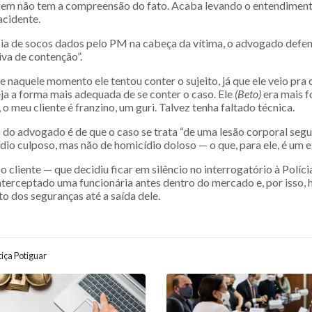
uem não tem a compreensão do fato. Acaba levando o entendimento
acidente.
ia de socos dados pelo PM na cabeça da vítima, o advogado defen
iva de contenção”.
 naquele momento ele tentou conter o sujeito, já que ele veio pra
ja a forma mais adequada de se conter o caso. Ele
(Beto)
era mais f
 o meu cliente é franzino, um guri. Talvez tenha faltado técnica.
do advogado é de que o caso se trata “de uma lesão corporal segu
dio culposo, mas não de homicídio doloso — o que, para ele, é um 
 o cliente — que decidiu ficar em silêncio no interrogatório à Políci
nterceptado uma funcionária antes dentro do mercado e, por isso, 
dos seguranças até a saída dele.
iça Potiguar
ão entre posts