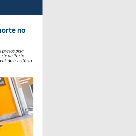
morte no
s presos pela
orte de Porto
al, do escritório