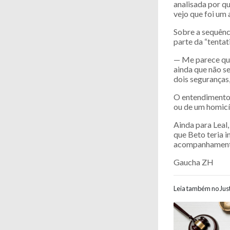
analisada por q
vejo que foi um 
Sobre a sequênc
parte da “tentat
— Me parece que
ainda que não se
dois seguranças,
O entendimento 
ou de um homicí
Ainda para Leal,
que Beto teria i
acompanhamento 
Gaucha ZH
Leia também no Just
Navegaç