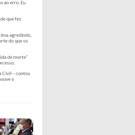
 ao erro. Eu
de que fez
 cima agredindo,
orte do que os
ida de morte”
excesso.
a Civil – contou
houve o