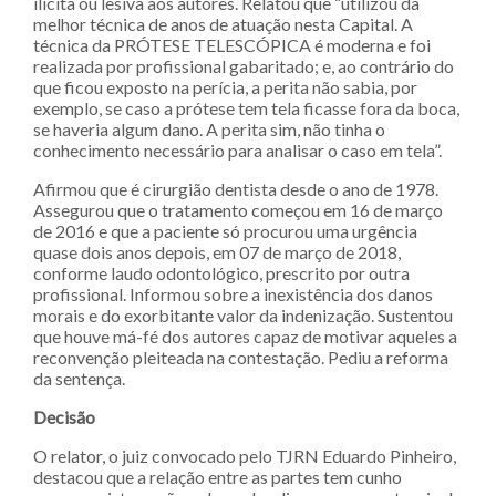
ilícita ou lesiva aos autores. Relatou que “utilizou da
melhor técnica de anos de atuação nesta Capital. A
técnica da PRÓTESE TELESCÓPICA é moderna e foi
realizada por profissional gabaritado; e, ao contrário do
que ficou exposto na perícia, a perita não sabia, por
exemplo, se caso a prótese tem tela ficasse fora da boca,
se haveria algum dano. A perita sim, não tinha o
conhecimento necessário para analisar o caso em tela”.
Afirmou que é cirurgião dentista desde o ano de 1978.
Assegurou que o tratamento começou em 16 de março
de 2016 e que a paciente só procurou uma urgência
quase dois anos depois, em 07 de março de 2018,
conforme laudo odontológico, prescrito por outra
profissional. Informou sobre a inexistência dos danos
morais e do exorbitante valor da indenização. Sustentou
que houve má-fé dos autores capaz de motivar aqueles a
reconvenção pleiteada na contestação. Pediu a reforma
da sentença.
Decisão
O relator, o juiz convocado pelo TJRN Eduardo Pinheiro,
destacou que a relação entre as partes tem cunho