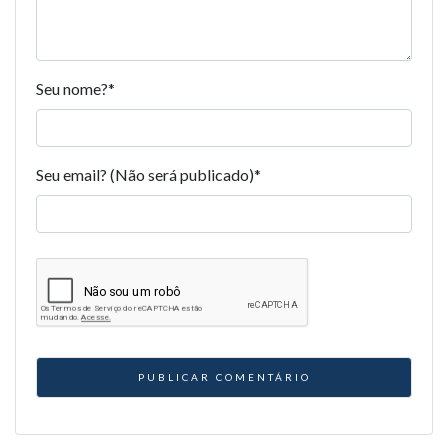
Seu nome?
*
Seu email? (Não será publicado)
*