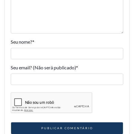
Seu nome?
*
Seu email? (Não será publicado)
*