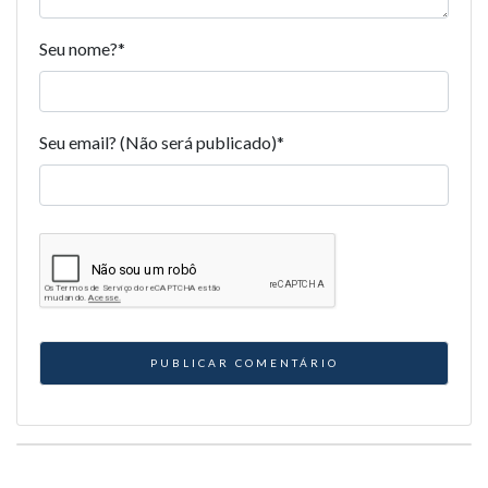
Seu nome?
*
Seu email? (Não será publicado)
*