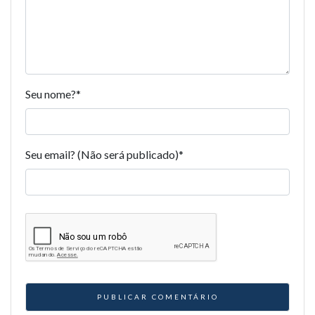
Seu nome?
*
Seu email? (Não será publicado)
*