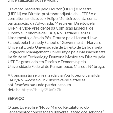
O evento, mediado pelo Doutor (UFPE) e Mestre
(UFRN) em Direito, professor adjunto da UFERSA e
consultor jurídico, Luiz Felipe Monteiro, conta com a
participação da Advogada, Mestre em Direito pela
UFRN e Vice-Presidente da Comissão Especial de
Direito e Economia da OAB/RN, Tatiane Dantas
Nascimento, além do Pós-Doutor pela Harvard Law
School, pela Kennedy School of Government – Harvard
University, pela Universidade de Direito de Lisboa, pela
Singapore Management University e pela Massachusetts
Institute of Technology, Doutor e Mestre em Direito pela
UFPE e graduado em Direito e Economia pela
Universidade Federal de Pernambuco, Marcos Nóbrega.
A transmissão será realizada via YouTube, no canal da
OAB/RN. Acesse o link, inscreva-se e ative as
notificações para não perder nenhum
detalhe.
https://bit.ly/2UnCr7k
SERVIÇO:
O quê: Live sobre “Novo Marco Regulatório do
Saneamento: concessões x universalização dos serviços”