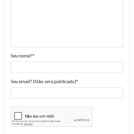
Seu nome?
*
Seu email? (Não será publicado)
*