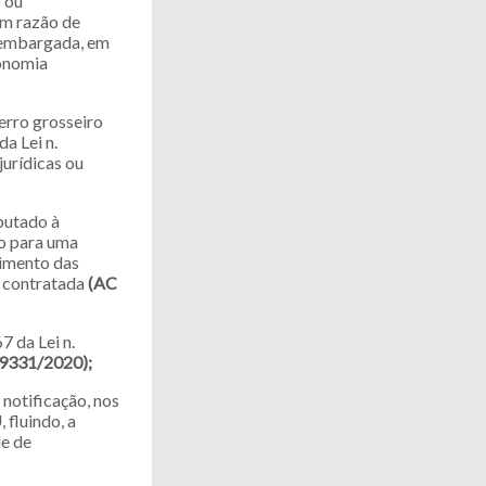
o ou
em razão de
 embargada, em
conomia
erro grosseiro
da Lei n.
jurídicas ou
putado à
ão para uma
cimento das
a contratada
(AC
7 da Lei n.
9331/2020);
notificação, nos
 fluindo, a
de de