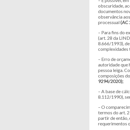
– É possível, em
obscuridade, aco
documentos novo
observância aos
processual
(AC 
– Para fins do e
(art. 28 da LIND
8.666/1993), de
complexidades 
– Erro de orçam
autoridade que h
pessoa leiga. C
composições dos
9294/2020);
– A base de cálc
8.112/1990), se
– O comparecime
termos do art. 2
partir de então,
requerimentos 