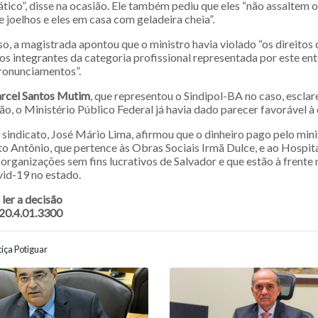
ico”, disse na ocasião. Ele também pediu que eles “não assaltem o
e joelhos e eles em casa com geladeira cheia”.
so, a magistrada apontou que o ministro havia violado “os direitos 
s integrantes da categoria profissional representada por este ente
ronunciamentos”.
rcel Santos Mutim
, que representou o Sindipol-BA no caso, esclar
o, o Ministério Público Federal já havia dado parecer favorável à
 sindicato, José Mário Lima, afirmou que o dinheiro pago pelo min
o Antônio, que pertence às Obras Sociais Irmã Dulce, e ao Hospita
 organizações sem fins lucrativos de Salvador e que estão à frente
id-19 no estado.
ler a decisão
20.4.01.3300
iça Potiguar
ão entre posts