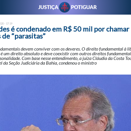
20 - 17:19
des é condenado em R$ 50 mil por chamar
 de “parasitas”
undamentais devem conviver com os deveres. O direito fundamental à li
é um direito absoluto e deve coexistir com outros direitos fundamenta
rsonalidade. Com base nesse entendimento, a juíza Cláudia da Costa To
el da Seção Judiciária da Bahia, condenou o ministro