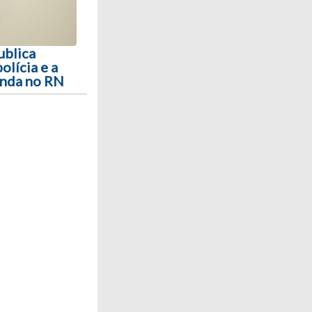
ublica
olícia e a
anda no RN