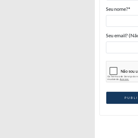
Seu nome?
*
Seu email? (Nã