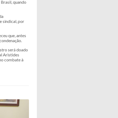
 Brasil, quando
da
 sindical, por
eceu que, antes
 condenação.
istro será doado
l Aristides
 no combate à