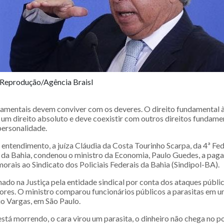
Reprodução/Agência Braisl
damentais devem conviver com os deveres. O direito fundamental à
 um direito absoluto e deve coexistir com outros direitos fundame
personalidade.
entendimento, a juíza Cláudia da Costa Tourinho Scarpa, da 4ª Fed
a da Bahia, condenou o ministro da Economia, Paulo Guedes, a paga
morais ao Sindicato dos Policiais Federais da Bahia (Sindipol-BA).
ado na Justiça pela entidade sindical por conta dos ataques públi
dores. O ministro comparou funcionários públicos a parasitas em u
o Vargas, em São Paulo.
tá morrendo, o cara virou um parasita, o dinheiro não chega no po