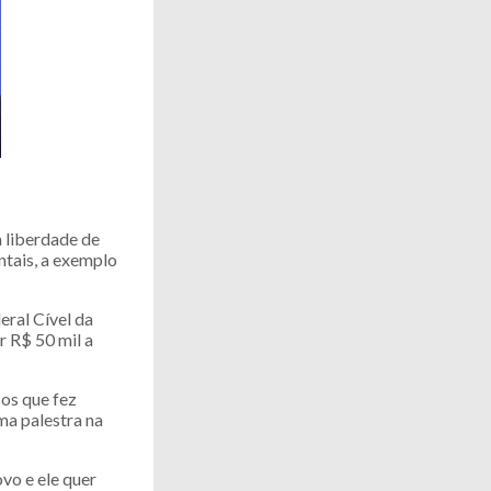
 liberdade de
ntais, a exemplo
eral Cível da
r R$ 50 mil a
cos que fez
ma palestra na
vo e ele quer