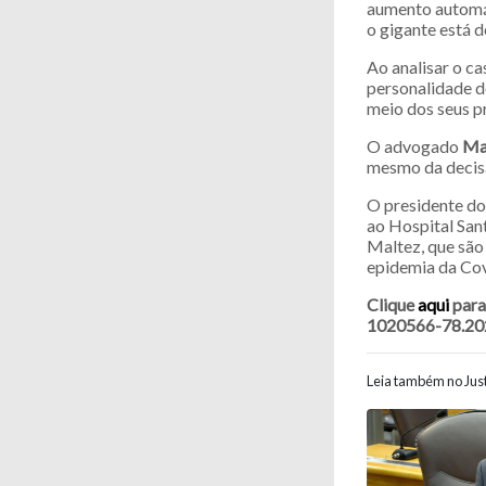
aumento automát
o gigante está d
Ao analisar o ca
personalidade do
meio dos seus p
O advogado
Ma
mesmo da decisã
O presidente do
ao Hospital Sant
Maltez, que são
epidemia da Cov
Clique
aqui
para 
1020566-78.20
Leia também no Just
Navegaç