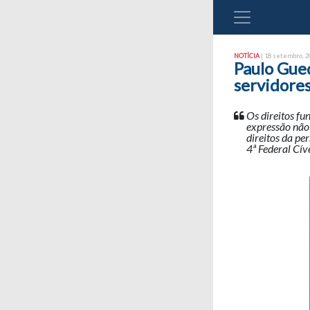
NOTÍCIA
| 18 setembro, 20
Paulo Gue
servidores
Os direitos f
expressão não 
direitos da pe
4ª Federal Cív