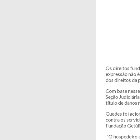
Os direitos fun
expressão não é
dos direitos da 
Com base nesse 
Seção Judiciári
título de danos 
Guedes foi acion
contra os servi
Fundação Getúli
“O hospedeiro es