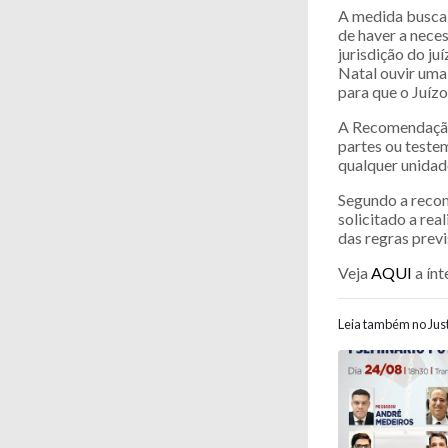
A medida busca 
de haver a nece
jurisdição do j
Natal ouvir uma
para que o Juízo
A Recomendação 
partes ou teste
qualquer unidad
Segundo a recom
solicitado a re
das regras prev
Veja
AQUI
a ín
Leia também no Just
Navegaç