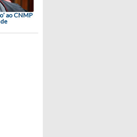
ito’ ao CNMP
 de