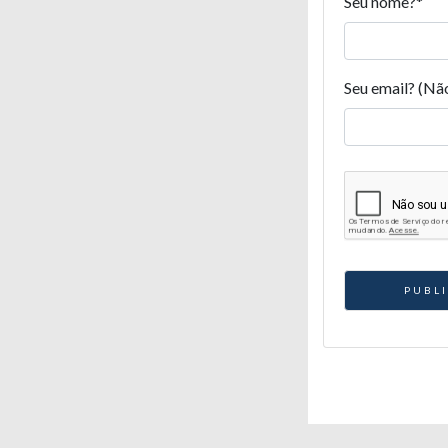
Seu nome?
*
Seu email? (Nã