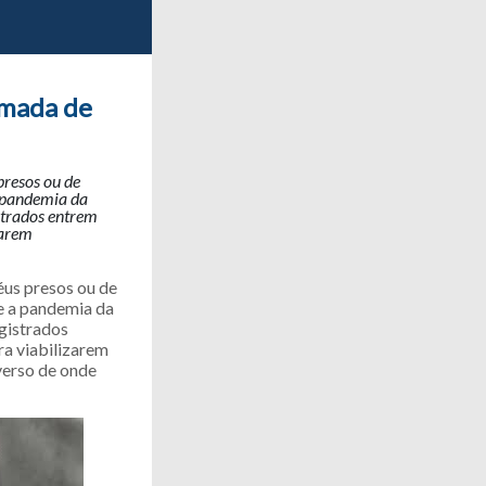
omada de
presos ou de
a pandemia da
strados entrem
zarem
éus presos ou de
e a pandemia da
gistrados
ra viabilizarem
verso de onde