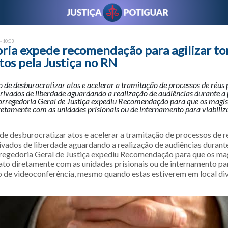
- 10:03
ria expede recomendação para agilizar t
os pela Justiça no RN
 de desburocratizar atos e acelerar a tramitação de processos de réus 
privados de liberdade aguardando a realização de audiências durante 
orregedoria Geral de Justiça expediu Recomendação para que os magi
retamente com as unidades prisionais ou de internamento para viabili
de desburocratizar atos e acelerar a tramitação de processos de r
ivados de liberdade aguardando a realização de audiências durant
regedoria Geral de Justiça expediu Recomendação para que os ma
to diretamente com as unidades prisionais ou de internamento pa
io de videoconferência, mesmo quando estas estiverem em local di