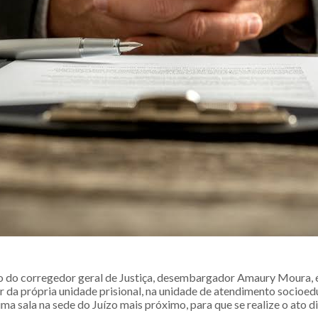
do corregedor geral de Justiça, desembargador Amaury Moura, é
tir da própria unidade prisional, na unidade de atendimento socioed
ma sala na sede do Juízo mais próximo, para que se realize o ato d