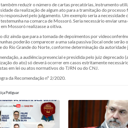
também reduzir o número de cartas precatórias, instrumento utili
ssidade da realização de algum ato para a tramitação do processo 
uízo responsável pelo julgamento. Um exemplo seria a necessidade 
 testemunha na comarca de Mossoró. Seria necessário enviar uma 
 em Mossoró realizasse a oitiva.
diz ainda que para a tomada de depoimentos por videoconferênci
munhas poderão comparecer a uma sala passiva (local onde serão 
e do Rio Grande do Norte, conforme determinação da autoridade ju
endação, a audiência presencial e presidida pelo juiz deprecado (
alização do ato) só deverá ocorrer em casos estritamente necessári
istas em lei ou atos normativos do TJRN ou do CNJ.
tegra da Recomendação nº 2/2020.
iça Potiguar
ão entre posts