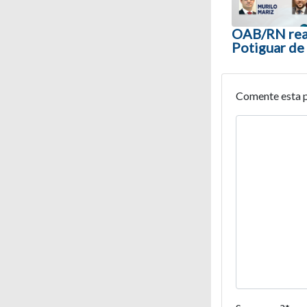
OAB/RN real
Potiguar de
Comente esta 