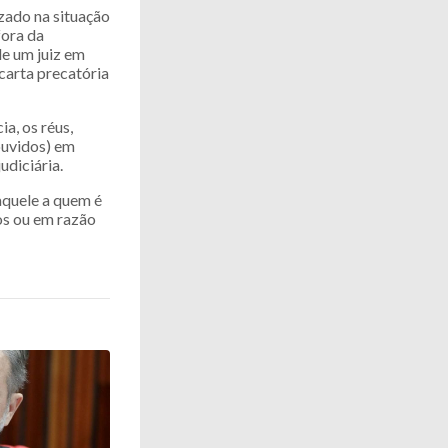
zado na situação
fora da
de um juiz em
carta precatória
a, os réus,
ouvidos) em
diciária.
aquele a quem é
os ou em razão