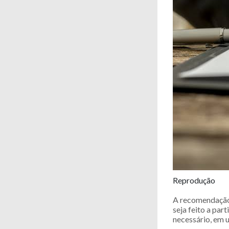
Reprodução
A recomendação 
seja feito a par
necessário, em u