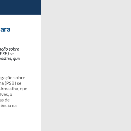
para
ação sobre
(PSB) se
mastha, que
tigação sobre
ha (PSB) se
e Amastha, que
lves, o
as de
cência na