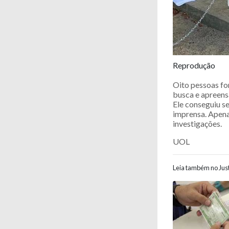
Reprodução
Oito pessoas fo
busca e apreensã
Ele conseguiu s
imprensa. Apenas
investigações.
UOL
Leia também no Just
Navegaç