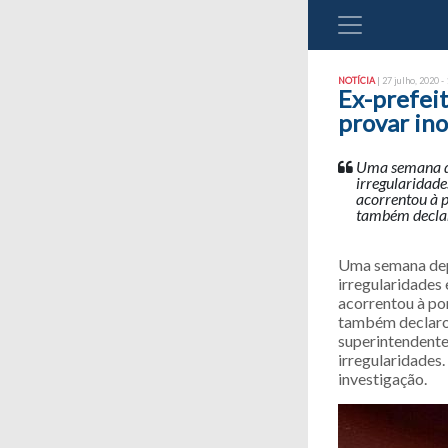
NOTÍCIA
| 27 julho, 2020 -
Ex-prefeit
provar in
Uma semana de
irregularidade
acorrentou à 
também declaro
Uma semana depo
irregularidades
acorrentou à po
também declarou
superintendente
irregularidades
investigação.