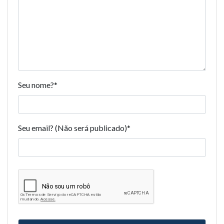
Seu nome?
*
Seu email? (Não será publicado)
*