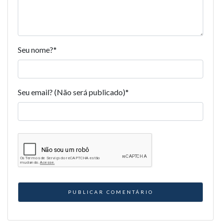
Seu nome?
*
Seu email? (Não será publicado)
*