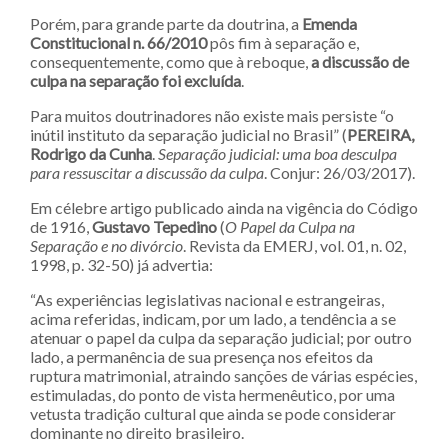
Porém, para grande parte da doutrina, a
Emenda
Constitucional n. 66/2010
pôs fim à separação e,
consequentemente, como que à reboque,
a discussão de
culpa na separação foi excluída
.
Para muitos doutrinadores não existe mais persiste “o
inútil instituto da separação judicial no Brasil” (
PEREIRA,
Rodrigo da Cunha
.
Separação judicial: uma boa desculpa
para ressuscitar a discussão da culpa
. Conjur: 26/03/2017).
Em célebre artigo publicado ainda na vigência do Código
de 1916,
Gustavo Tepedino
(
O Papel da Culpa na
Separação e no divórcio
. Revista da EMERJ, vol. 01, n. 02,
1998, p. 32-50) já advertia:
“As experiências legislativas nacional e estrangeiras,
acima referidas, indicam, por um lado, a tendência a se
atenuar o papel da culpa da separação judicial; por outro
lado, a permanência de sua presença nos efeitos da
ruptura matrimonial, atraindo sanções de várias espécies,
estimuladas, do ponto de vista hermenêutico, por uma
vetusta tradição cultural que ainda se pode considerar
dominante no direito brasileiro.