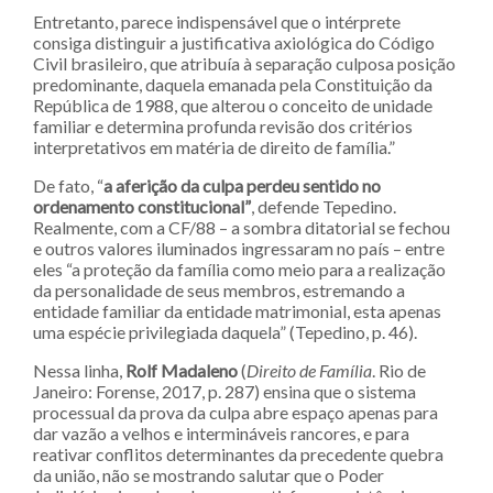
Entretanto, parece indispensável que o intérprete
consiga distinguir a justificativa axiológica do Código
Civil brasileiro, que atribuía à separação culposa posição
predominante, daquela emanada pela Constituição da
República de 1988, que alterou o conceito de unidade
familiar e determina profunda revisão dos critérios
interpretativos em matéria de direito de família.”
De fato, “
a aferição da culpa perdeu sentido no
ordenamento constitucional”
, defende Tepedino.
Realmente, com a CF/88 – a sombra ditatorial se fechou
e outros valores iluminados ingressaram no país – entre
eles “a proteção da família como meio para a realização
da personalidade de seus membros, estremando a
entidade familiar da entidade matrimonial, esta apenas
uma espécie privilegiada daquela” (Tepedino, p. 46).
Nessa linha,
Rolf Madaleno
(
Direito de Família
. Rio de
Janeiro: Forense, 2017, p. 287) ensina que o sistema
processual da prova da culpa abre espaço apenas para
dar vazão a velhos e intermináveis rancores, e para
reativar conflitos determinantes da precedente quebra
da união, não se mostrando salutar que o Poder