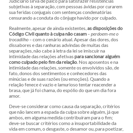
Judiciário sirva de palco para satisfazer resistências
subjetivas à separação, com pessoas ávidas por curarem
sua feridas conjugais com sentenças condenatórias
censurando a conduta do cônjuge havido por culpado.
Realmente, apesar de ainda existentes,
as disposições do
Código Civil quanto à culpa não casam
–
perdoem-me o
trocadilho
– com o cenário atual. Apesar das dores, dos
dissabores e das ranhuras advindas de muitas das
separações, não cabe à letra da lei se imiscuir na
intimidade das relações afetivas
para sancionar alguém
como culpado pelo fim da relação
. Nos aposentos e na
intimidade das relações, somente os envolvidos são, de
fato, donos dos sentimentos e conhecedores das
minúcias e de suas razões (ou emoções). Quando a
relação fenece é vazio e lamurioso tentar reacender a
brasa, que já foi chama, do espólio do que um dia fora
amor.
Deve-se considerar como causa da separação, critérios
que não lancem a espada da culpa sobre alguém, já que
ambos, em alguma medida contribuíram para o fim;
deve-se buscar critérios como a insuportabilidade da
vida em comum, o desgaste, o desamor ou, para poetizar,