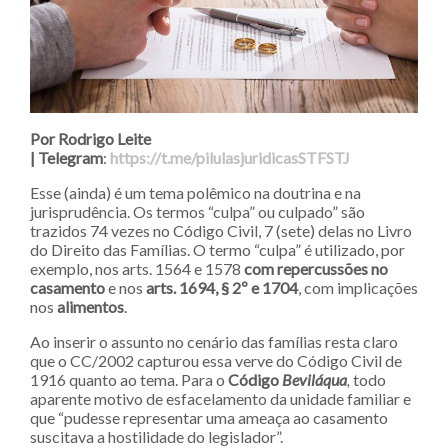
Por Rodrigo Leite
| Telegram
:
https://t.me/pilulasjuridicasSTFSTJ
Esse (ainda) é um tema polêmico na doutrina e na
jurisprudência. Os termos “culpa” ou culpado” são
trazidos 74 vezes no Código Civil, 7 (sete) delas no Livro
do Direito das Famílias. O termo “culpa” é utilizado, por
exemplo, nos arts. 1564 e 1578
com repercussões no
casamento
e nos
arts. 1694, § 2º e 1704
, com implicações
nos
alimentos
.
Ao inserir o assunto no cenário das famílias resta claro
que o CC/2002 capturou essa verve do Código Civil de
1916 quanto ao tema. Para o
Código
Beviláqua
,
todo
aparente motivo de esfacelamento da unidade familiar e
que “pudesse representar uma ameaça ao casamento
suscitava a hostilidade do legislador”.