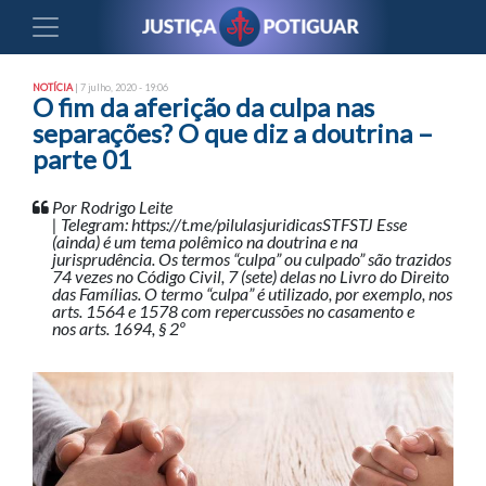
NOTÍCIA
| 7 julho, 2020 - 19:06
O fim da aferição da culpa nas
separações? O que diz a doutrina –
parte 01
Por Rodrigo Leite
| Telegram: https://t.me/pilulasjuridicasSTFSTJ Esse
(ainda) é um tema polêmico na doutrina e na
jurisprudência. Os termos “culpa” ou culpado” são trazidos
74 vezes no Código Civil, 7 (sete) delas no Livro do Direito
das Famílias. O termo “culpa” é utilizado, por exemplo, nos
arts. 1564 e 1578 com repercussões no casamento e
nos arts. 1694, § 2º