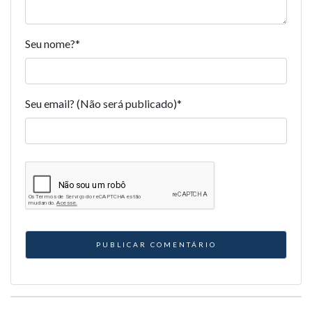
Seu nome?
*
Seu email? (Não será publicado)
*