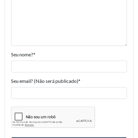
Seu nome?
*
Seu email? (Não será publicado)
*