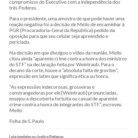
compromisso do Executivo com a independência dos
três Poderes.​
Para o presidente, uma amostra de que pode haver uma
reação negativa foi a decisão de Mello de encaminhar à
PGR (Procuradoria-Geral da República) pedido da
oposição para que seu celular seja apreendido e
periciado.
Na decisão em que divulgou o vídeo da reunião, Mello
citou ainda “aparente crime contra a honra dos ministros
do STF” na declaração feita por Weintraub. Para o
decano da corte, houve a “absoluta falta de
gravitas
“,
expressão em latim que significa ética ou honra.
“As expressões indecorosas, grosseiras e
constrangedoras por ele [Weintraub] pronunciadas,
ensejou a descoberta fortuita ou casual de aparente
crime contra a honra de integrantes do STF”, escreveu
Mello.
Folha de S. Paulo
Leia também no Justiça Potiguar