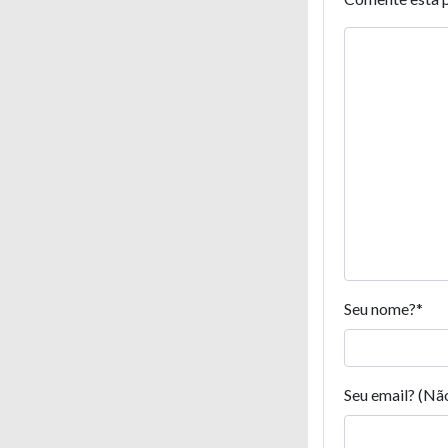
Seu nome?
*
Seu email? (Nã