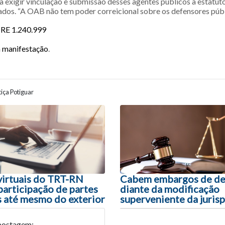
 exigir vinculação e submissão desses agentes públicos a estatut
dos. “A OAB não tem poder correicional sobre os defensores públi
:
RE 1.240.999
a manifestação
.
iça Potiguar
ão entre posts
virtuais do TRT-RN
Cabem embargos de de
participação de partes
diante da modificação
 até mesmo do exterior
superveniente da juris
postagem: