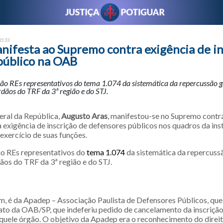
15:33
nifesta ao Supremo contra exigência de in
público na OAB
são REs representativos do tema 1.074 da sistemática da repercussão 
dãos do TRF da 3ª região e do STJ.
ral da República,
Augusto Aras
, manifestou-se no Supremo contrá
 exigência de inscrição de defensores públicos nos quadros da ins
 exercício de suas funções.
o REs representativos do
tema 1.074
da sistemática da repercuss
ãos do TRF da 3ª região e do STJ.
em, é da Apadep – Associação Paulista de Defensores Públicos, q
 ato da OAB/SP, que indeferiu pedido de cancelamento da inscriçã
àquele órgão. O objetivo da Apadep era o reconhecimento do direit