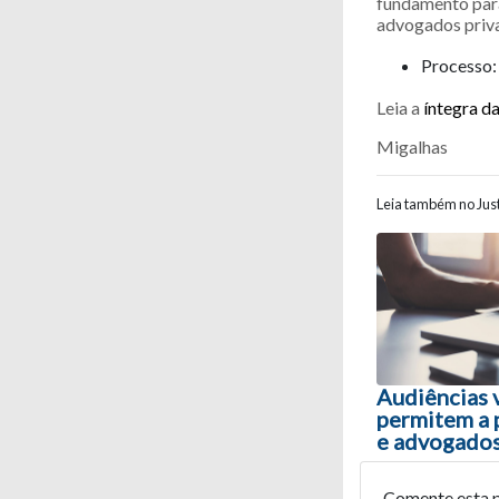
fundamento para
advogados priva
Processo
Leia a
íntegra d
Migalhas
Leia também no Just
Navegaç
Audiências 
permitem a 
e advogados
Comente esta 