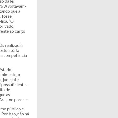
o da lei
5/63) voltavam-
itando que a
, fosse
lica. “O
privado.
rente ao cargo
às realizadas
ostulatória
, a competência
Estado,
talmente, a
 judicial e
hipossuficientes.
ito de
que as
ras, no parecer.
rso público e
Por isso, não há