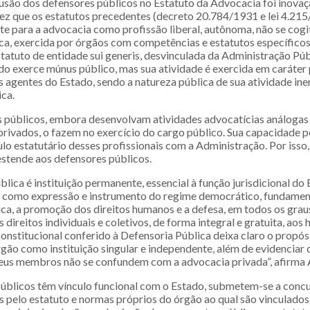
lusão dos defensores públicos no Estatuto da Advocacia foi inovaçã
ez que os estatutos precedentes (decreto 20.784/1931 e lei 4.21
te para a advocacia como profissão liberal, autônoma, não se cog
ca, exercida por órgãos com competências e estatutos específicos
tatuto de entidade sui generis, desvinculada da Administração Púb
o exerce múnus público, mas sua atividade é exercida em caráter 
s agentes do Estado, sendo a natureza pública de sua atividade ine
ica.
s públicos, embora desenvolvam atividades advocatícias análogas 
rivados, o fazem no exercício do cargo público. Sua capacidade p
lo estatutário desses profissionais com a Administração. Por isso
stende aos defensores públicos.
lica é instituição permanente, essencial à função jurisdicional do 
 como expressão e instrumento do regime democrático, fundamen
ica, a promoção dos direitos humanos e a defesa, em todos os graus,
s direitos individuais e coletivos, de forma integral e gratuita, aos 
onstitucional conferido à Defensoria Pública deixa claro o propós
gão como instituição singular e independente, além de evidenciar 
seus membros não se confundem com a advocacia privada”, afirma A
úblicos têm vínculo funcional com o Estado, submetem-se a concu
 pelo estatuto e normas próprios do órgão ao qual são vinculados. 