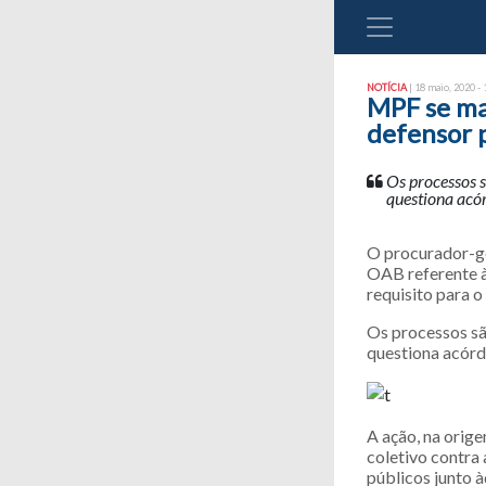
NOTÍCIA
| 18 maio, 2020 - 
MPF se ma
defensor 
Os processos 
questiona acór
O procurador-ge
OAB referente à
requisito para o
Os processos sã
questiona acórd
A ação, na orig
coletivo contra
públicos junto 