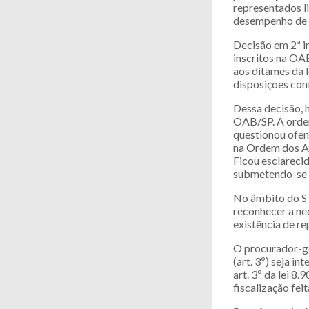
representados li
desempenho de 
Decisão em 2ª i
inscritos na OA
aos ditames da 
disposições cont
Dessa decisão, 
OAB/SP. A ordem
questionou ofens
na Ordem dos Ad
Ficou esclarecid
submetendo-se à
No âmbito do ST
reconhecer a ne
existência de re
O procurador-ge
(art. 3º) seja i
art. 3º da lei 8
fiscalização fei