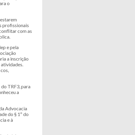
ara o
 estarem
 profissionais
conflitar com as
blica.
ep e pela
sociação
ria a inscrição
atividades.
icos,
o do TRF3, para
onheceu a
 da Advocacia
dade do § 1º do
cia e à