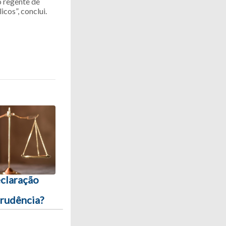
o regente de
cos”, conclui.
claração
prudência?