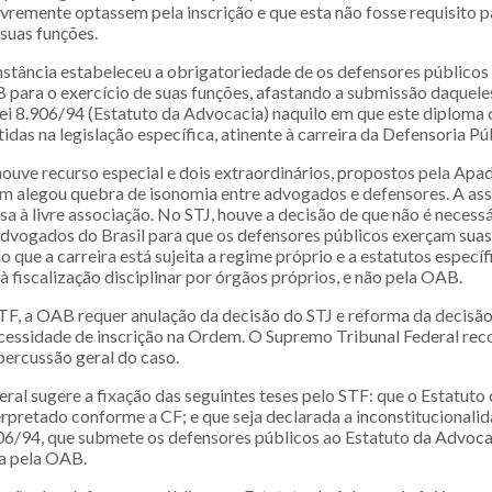
vremente optassem pela inscrição e que esta não fosse requisito p
suas funções.
nstância estabeleceu a obrigatoriedade de os defensores públicos
B para o exercício de suas funções, afastando a submissão daqueles
lei 8.906/94 (Estatuto da Advocacia) naquilo em que este diploma 
idas na legislação específica, atinente à carreira da Defensoria Pú
houve recurso especial e dois extraordinários, propostos pela Apad
 alegou quebra de isonomia entre advogados e defensores. A as
a à livre associação. No STJ, houve a decisão de que não é necessá
vogados do Brasil para que os defensores públicos exerçam suas 
o que a carreira está sujeita a regime próprio e a estatutos específ
 fiscalização disciplinar por órgãos próprios, e não pela OAB.
F, a OAB requer anulação da decisão do STJ e reforma da decisã
cessidade de inscrição na Ordem. O Supremo Tribunal Federal rec
percussão geral do caso.
ral sugere a fixação das seguintes teses pelo STF: que o Estatuto
nterpretado conforme a CF; e que seja declarada a inconstitucionali
.906/94, que submete os defensores públicos ao Estatuto da Advoca
ta pela OAB.