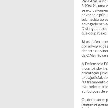
Para Aras, a inc
8.906/94, uma v
se exclusivamen
advocacia públi
submetida ao es
advogado privad
Distingue-se do
que ocupa”, expl
Já os defensore
por advogados p
decorre do víncu
da OAB não se e
A Defensoria Púb
incumbindo-lhe,
orientação juríd
extrajudicial, do
“O tratamento c
estabelecer o ór
atribuições de 
Os defensores p
regem-se apenas