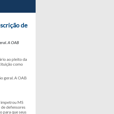
scrição de
geral. A OAB
rio ao pleito da
tituição como
ão geral. A OAB
ue impetrou MS
o de defensores
o para que seus