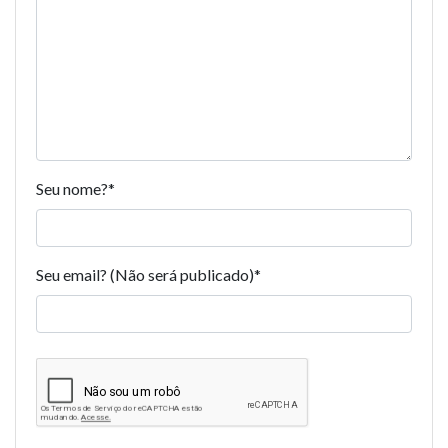
Seu nome?
*
Seu email? (Não será publicado)
*