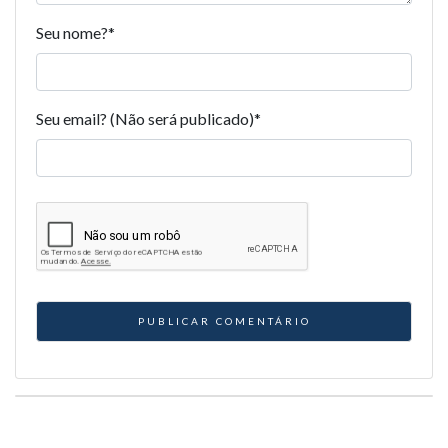
Seu nome?
*
Seu email? (Não será publicado)
*