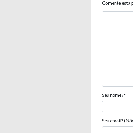
Comente esta 
Seu nome?
*
Seu email? (Nã