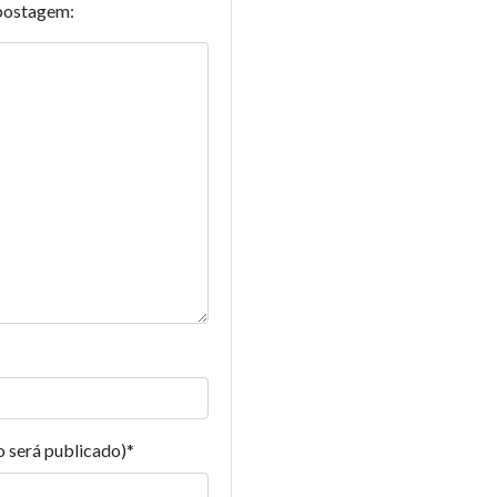
postagem:
o será publicado)
*