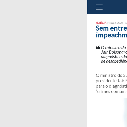
NOTÍCIA
| 4 maio, 2020 - 1
Sem entreg
impeachme
O ministro do 
Jair Bolsonaro
diagnóstico d
de desobediênc
O ministro do S
presidente Jair
para o diagnóst
“crimes comum d