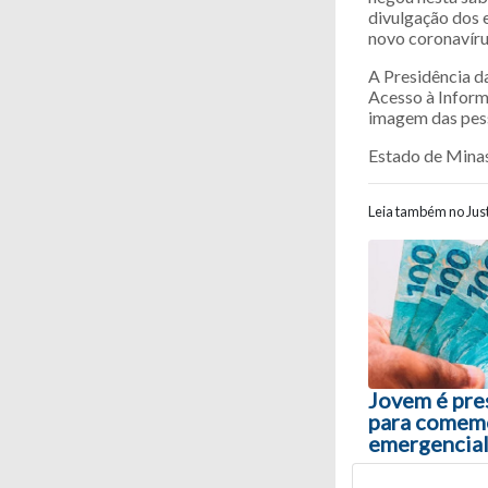
divulgação dos e
novo coronavíru
A Presidência d
Acesso à Inform
imagem das pess
Estado de Mina
Leia também no Just
Navegaç
Jovem é pres
para comemo
emergencial