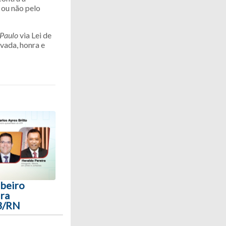
 ou não pelo
 Paulo
via Lei de
vada, honra e
ibeiro
ra
AB/RN