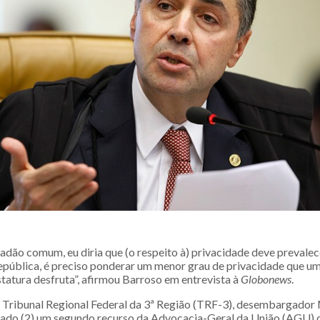
dadão comum, eu diria que (o respeito à) privacidade deve prevale
epública, é preciso ponderar um menor grau de privacidade que um
statura desfruta”, afirmou Barroso em entrevista à
Globonews
.
 Tribunal Regional Federal da 3ª Região (TRF-3), desembargador
ado (2) um segundo recurso da Advocacia-Geral da União (AGU) 