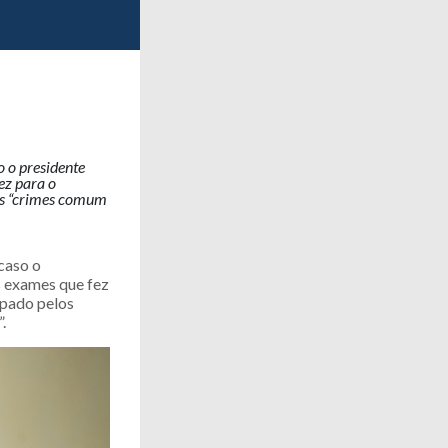
o o presidente
ez para o
los “crimes comum
caso o
s exames que fez
lpado pelos
.