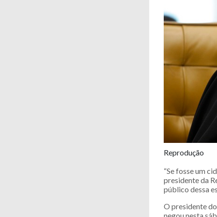
Reprodução
“Se fosse um ci
presidente da R
público dessa e
O presidente do
negou nesta sáb