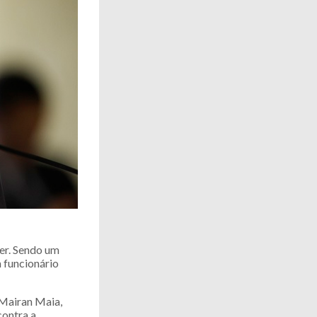
cer. Sendo um
 funcionário
 Mairan Maia,
contra a