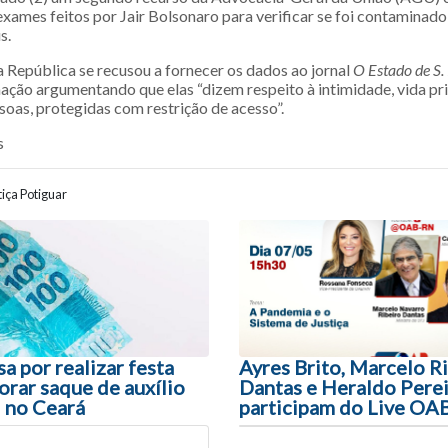
xames feitos por Jair Bolsonaro para verificar se foi contaminado
s.
a República se recusou a fornecer os dados ao jornal
O Estado de S.
ação argumentando que elas “dizem respeito à intimidade, vida pri
oas, protegidas com restrição de acesso”.
s
iça Potiguar
ão entre posts
a por realizar festa
Ayres Brito, Marcelo R
rar saque de auxílio
Dantas e Heraldo Perei
 no Ceará
participam do Live O