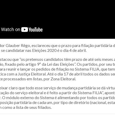
 Glauber Rêgo, esclareceu que o prazo para filiação partidária 
se candidatar nas Eleições 2020 é o dia 4 de abril.
stacou que “os pretensos candidatos têm prazo de até seis meses a
ão, fixado pelo artigo 9º da Lei das Eleições”. Os partidos, por seu 
para reunir e lançar os pedidos de filiação no Sistema FILIA, que t
ica com a Justiça Eleitoral. Até o dia 17 de abril todos os dados s
 processados em listas, por Zona Eleitoral.
ixar claro que todo esse serviço de mudança partidária se dá virtu
ção do serviço eleitoral e é feito a partir do Sistema FILIA”, apon
O módulo externo do Sistema é alimentando por todos os partidos
sição partidária de cada um, por tipo de diretório (nacional, esta
m como a lista de seus filiados.