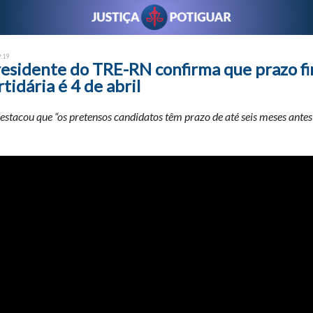
9:19
esidente do TRE-RN confirma que prazo fi
rtidária é 4 de abril
estacou que “os pretensos candidatos têm prazo de até seis meses antes