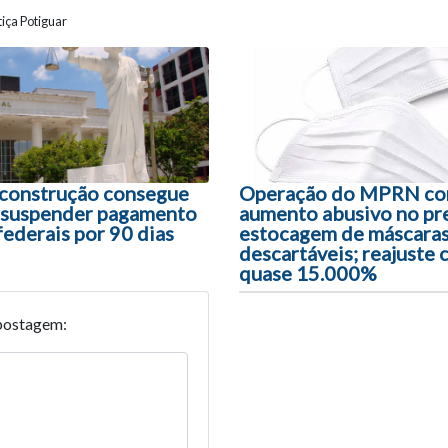
iça Potiguar
ão entre posts
construção consegue
Operação do MPRN co
a suspender pagamento
aumento abusivo no pr
federais por 90 dias
estocagem de máscara
descartáveis; reajuste 
quase 15.000%
postagem: