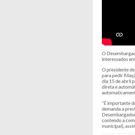
O Desembargador
interessados em 
O presidente de
para pedir filiaç
dia 15 de abril 
direta e automát
automaticamente
“É importante de
demanda a presta
Desembargador. 
contendo a compo
municipal), assi