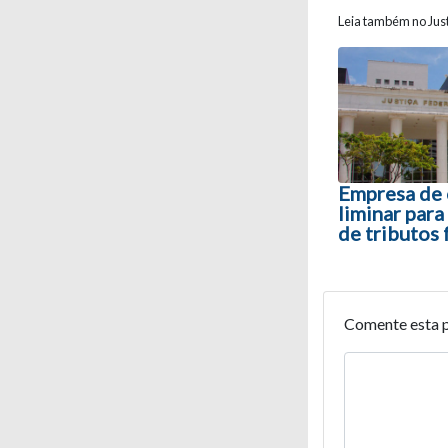
Leia também no Just
Navegaç
Empresa de 
liminar par
de tributos 
Comente esta 