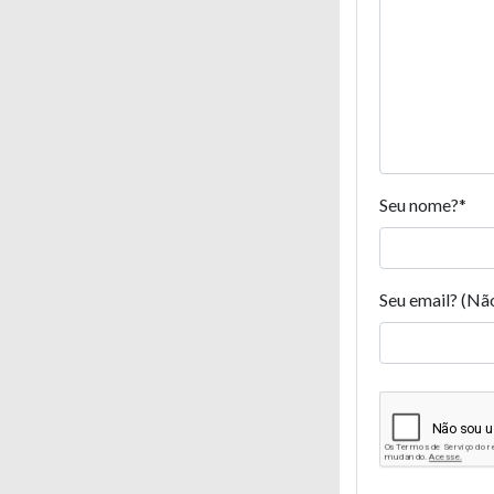
Seu nome?
*
Seu email? (Nã