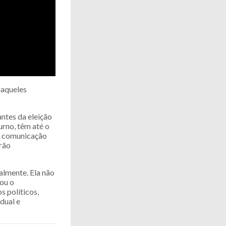
daqueles
ntes da eleição
turno, têm até o
em comunicação
erão
almente. Ela não
tou o
 políticos,
dual e