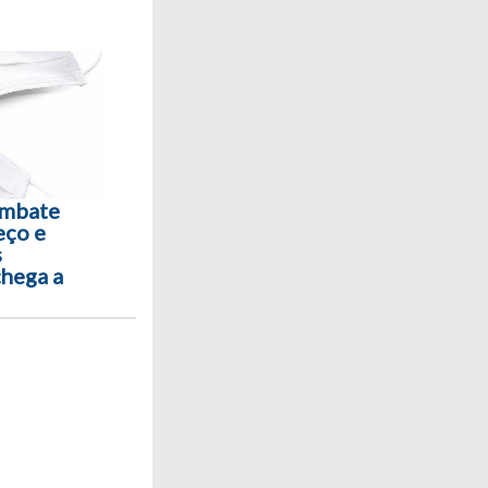
mbate
eço e
s
chega a