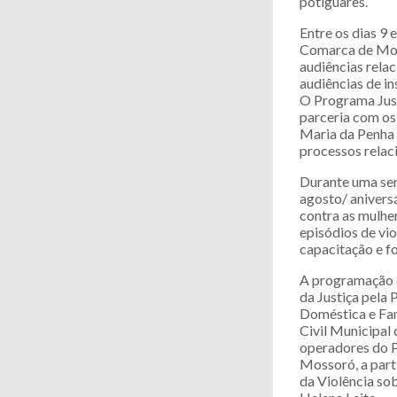
potiguares.
Entre os dias 9 
Comarca de Moss
audiências relac
audiências de in
O Programa Just
parceria com os 
Maria da Penha 
processos relac
Durante uma sema
agosto/ anivers
contra as mulher
episódios de vio
capacitação e fo
A programação d
da Justiça pela 
Doméstica e Fa
Civil Municipal
operadores do P
Mossoró, a part
da Violência so