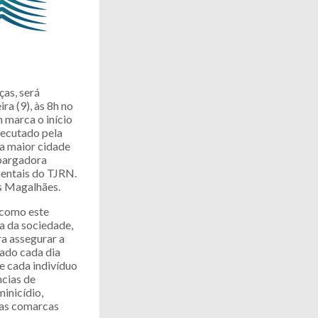
as, será
ra (9), às 8h no
 marca o início
xecutado pela
da maior cidade
bargadora
entais do TJRN.
s Magalhães.
 como este
a da sociedade,
ra assegurar a
pado cada dia
de cada indivíduo
ncias de
minicídio,
 as comarcas