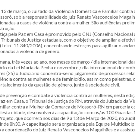
e 13 de março, o Juizado da Violência Doméstica e Familiar contra
oró, sob a responsabilidade do juiz Renato Vasconcelos Magalhã
ionadas a casos de violência contra a mulher. São audiências prelim
strução.
iça pela Paz em Casa é promovido pelo CNJ (Conselho Nacional d
Tribunais de Justiça estaduais, com o objetivo de ampliar a efetiv
(Lei nº 11.340/2006), concentrando esforços para agilizar o anda
ionados à violência de gênero.
na, três vezes ao ano, nos meses de março / dia internacional da m
ário da Lei Maria da Penha e novembro / dia internacional de comb
es (25) o Judiciário concentra-se no julgamento de processos rela
lência contra as mulheres e de feminicídio, assim como palestras, 
rtalecimento da questão de gênero, junto à sociedade civil.
e prevenção e combate a violência contra as mulheres, nesta edi
Paz em Casa, o Tribunal de Justiça do RN, através do Juizado da Vi
miliar contra a Mulher da Comarca de Mossoró-RN em parceria 
 desta cidade, desenvolverá a capacitação com os/as 100 Guardas
rojeto, que ocorrerá nos dias de 9 a 13 de Março de 2020, no aud
ir de 8h30. A capacitação será organizada pela Equipe Multidiscip
b a coordenação do juiz Renato Vasconcelos Magalhães e a assiste