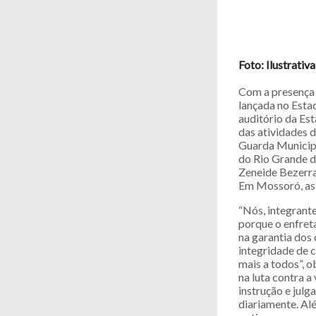
Foto: Ilustrativa
Com a presença 
lançada no Estad
auditório da Es
das atividades d
Guarda Municipa
do Rio Grande 
Zeneide Bezerra
Em Mossoró, as 
“Nós, integrant
porque o enfret
na garantia dos 
integridade de 
mais a todos”, o
na luta contra a
instrução e julg
diariamente. A