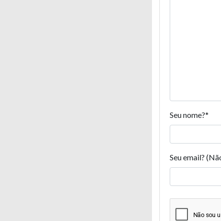
Seu nome?
*
Seu email? (Nã