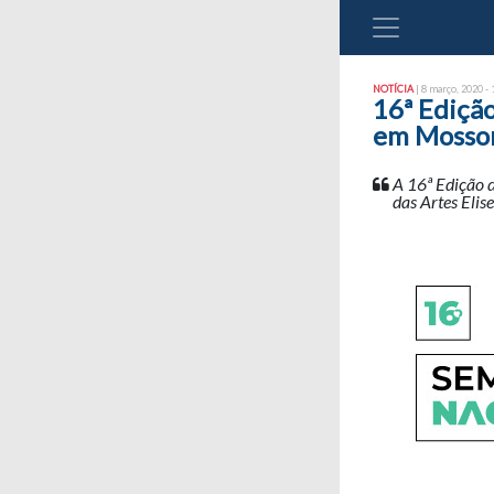
NOTÍCIA
| 8 março, 2020 - 
16ª Edição
em Mossor
A 16ª Edição d
das Artes Elis