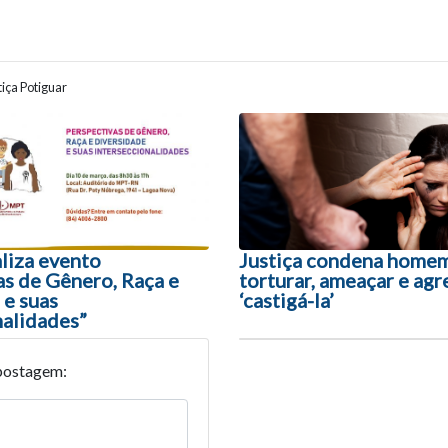
iça Potiguar
ão entre posts
liza evento
Justiça condena home
as de Gênero, Raça e
torturar, ameaçar e agr
 e suas
‘castigá-la’
nalidades”
postagem: