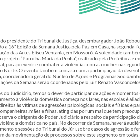
do presidente do Tribunal de Justiça, desembargador João Rebouç
o a 16ª Edição da Semana Justiça pela Paz em Casa, na segunda-fei
tação das Artes Eliseu Ventania, em Mossoró. A solenidade também
o projeto “Patrulha Maria da Penha”, realizado pela Prefeitura e e
l, para prevenir e combater a violência contra a mulher na segun
do Norte. O evento também contará com a participação da desem
, coordenadora geral do Núcleo de Ações e Programas Socioambi
ações da Semana serão coordenadas pelo juiz Renato Vasconcelo
es do Judiciário, temos o dever de participar de ações e momentos
amento à violência doméstica começa nos lares, nas escolas é aliad
direitos às vítimas de agressões psicológicas, sociais e físicas e pa
companheiras, mães e filhas, atingidas por um mal que tem preocu
bserva o dirigente do Poder Judiciário a respeito da participação 
 violência doméstica no país. No decorrer da Semana, haverá audiê
amento e sessões do Tribunal do Júri, sobre casos de agressão e fe
lém da movimentação de processos sobre este segmento em todas