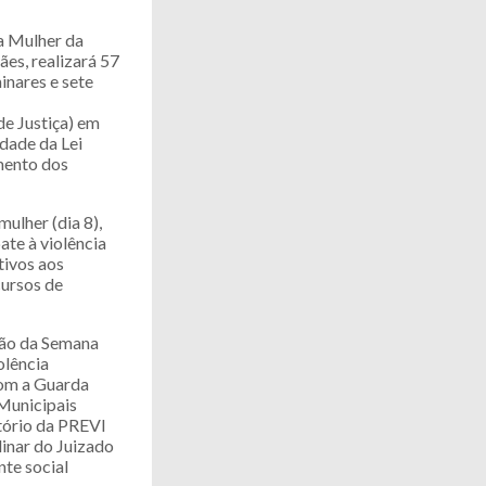
 a Mulher da
es, realizará 57
inares e sete
e Justiça) em
idade da Lei
mento dos
ulher (dia 8),
ate à violência
tivos aos
cursos de
ção da Semana
olência
com a Guarda
 Municipais
itório da PREVI
linar do Juizado
nte social