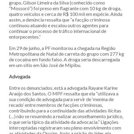
grupo, Gilson Limeira da Silva (conhecido como
“Mossoró”) foi preso em flagrante com 10 kg de droga,
quatro veículos e cerca de R$ 100 mil em espécie. Ainda
assim, a denúncia ressalta que “a facção criminosa
continuou atuando e escalou outros agentes para
continuar o processo de tráfico internacional de
entorpecentes.”
Em 29 de junho, a PF monitorou a chegada na Região
Metropolitana de Natal de carreta do grupo com 277 kg
de cocaína em fundo falso. A droga seria descarregada
em um sítio em São José de Mipibu.
Advogada
Entre os denunciados, está a advogada Rayane Karine
Araújo dos Santos. O MPF ressalta que ela “utilizava a
sua condição de advogada para servir de ‘menina de
recado’ entre membros de facções criminosas,
contribuindo para a continuidade das atividades ilícitas
(…) não se resumindo a realizar aconselhamento jurídico,
o que seria típico da atividade da advocacia.” Ligações
interceptadas registraram seu pleno envolvimento com
as atividades da Orcrim. Após a prisão do líder, ela