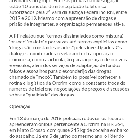
atividades do grupo. Entre as provas da investigação
estão 10 períodos de interceptação telefônica,
a
autorizados pela 2
Vara da Justiça Federal no RN, entre
2017 e 2019. Mesmo com a apreensão de drogas e
prisão de integrantes, a organização permaneceu ativa.
A PF relatou que “termos dissimulados como ‘mistura’,
‘branco’, ‘malote’ e por vezes até termos explícitos como
‘droga’ são constantes usados” pelos investigados. Os
diálogos monitorados revelaram toda a operação
criminosa, como a articulação para aquisição de imóveis
e veículos, além dos serviços de adaptação de fundos
falsos e assoalhos para o esconderijo das drogas,
chamado de “mocó”. Também foi possível conhecer a
rotina e logística da Orcrim, como a constante troca de
números de telefone, negociações de preços e discussões
sobre a “qualidade” das drogas.
Operação
Em 13 de março de 2018, policiais rodoviários federais
apreenderam ônibus pertencente à Orcrim, na BR 364,
em Mato Grosso, com quase 245 kg de cocaína embaixo
do assoalho. Já em 5 de junho do mesmo ano, o líder do