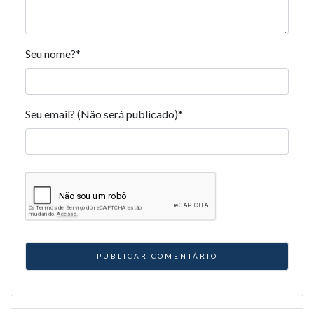
Seu nome?
*
Seu email? (Não será publicado)
*