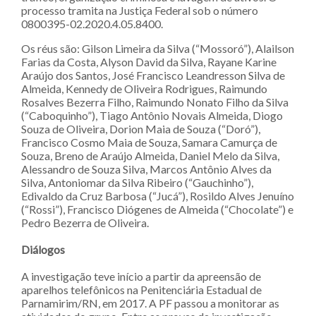
processo tramita na Justiça Federal sob o número
0800395-02.2020.4.05.8400.
Os réus são: Gilson Limeira da Silva (“Mossoró”), Alailson
Farias da Costa, Alyson David da Silva, Rayane Karine
Araújo dos Santos, José Francisco Leandresson Silva de
Almeida, Kennedy de Oliveira Rodrigues, Raimundo
Rosalves Bezerra Filho, Raimundo Nonato Filho da Silva
(“Caboquinho”), Tiago Antônio Novais Almeida, Diogo
Souza de Oliveira, Dorion Maia de Souza (“Doró”),
Francisco Cosmo Maia de Souza, Samara Camurça de
Souza, Breno de Araújo Almeida, Daniel Melo da Silva,
Alessandro de Souza Silva, Marcos Antônio Alves da
Silva, Antoniomar da Silva Ribeiro (“Gauchinho”),
Edivaldo da Cruz Barbosa (“Jucá”), Rosildo Alves Jenuíno
(“Rossi”), Francisco Diógenes de Almeida (“Chocolate”) e
Pedro Bezerra de Oliveira.
Diálogos
A investigação teve início a partir da apreensão de
aparelhos telefônicos na Penitenciária Estadual de
Parnamirim/RN, em 2017. A PF passou a monitorar as