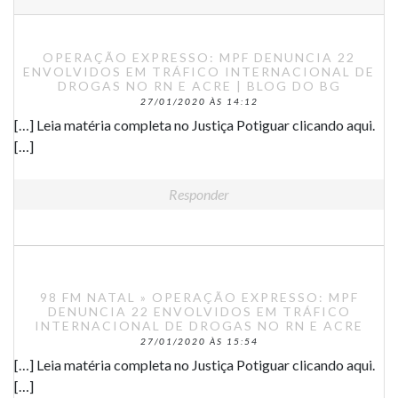
OPERAÇÃO EXPRESSO: MPF DENUNCIA 22
ENVOLVIDOS EM TRÁFICO INTERNACIONAL DE
DROGAS NO RN E ACRE | BLOG DO BG
27/01/2020 ÀS 14:12
[…] Leia matéria completa no Justiça Potiguar clicando aqui.
[…]
Responder
98 FM NATAL » OPERAÇÃO EXPRESSO: MPF
DENUNCIA 22 ENVOLVIDOS EM TRÁFICO
INTERNACIONAL DE DROGAS NO RN E ACRE
27/01/2020 ÀS 15:54
[…] Leia matéria completa no Justiça Potiguar clicando aqui.
[…]