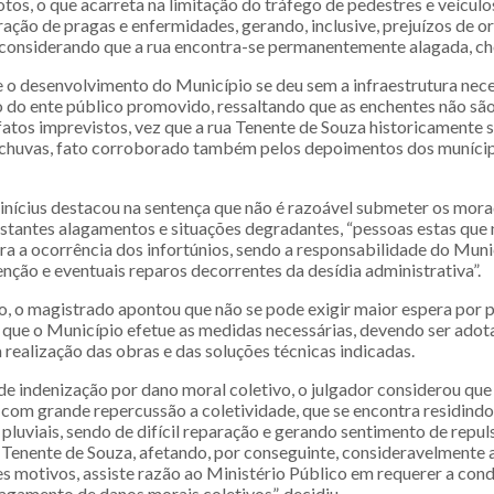
otos, o que acarreta na limitação do tráfego de pedestres e veículo
ração de pragas e enfermidades, gerando, inclusive, prejuízos de 
considerando que a rua encontra-se permanentemente alagada, ch
 o desenvolvimento do Município se deu sem a infraestrutura neces
 do ente público promovido, ressaltando que as enchentes não são
fatos imprevistos, vez que a rua Tenente de Souza historicamente 
chuvas, fato corroborado também pelos depoimentos dos munícipe
inícius destacou na sentença que não é razoável submeter os mor
nstantes alagamentos e situações degradantes, “pessoas estas que
ra a ocorrência dos infortúnios, sendo a responsabilidade do Muni
nção e eventuais reparos decorrentes da desídia administrativa”.
o magistrado apontou que não se pode exigir maior espera por p
que o Município efetue as medidas necessárias, devendo ser adot
 realização das obras e das soluções técnicas indicadas.
de indenização por dano moral coletivo, o julgador considerou que
com grande repercussão a coletividade, que se encontra residindo
pluviais, sendo de difícil reparação e gerando sentimento de repu
 Tenente de Souza, afetando, por conseguinte, consideravelmente 
ses motivos, assiste razão ao Ministério Público em requerer a co
gamento de danos morais coletivos”, decidiu.