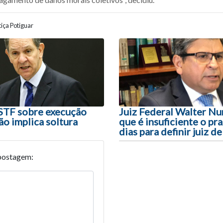
iça Potiguar
ão entre posts
STF sobre execução
Juiz Federal Walter Nu
ão implica soltura
que é insuficiente o pr
dias para definir juiz d
postagem: