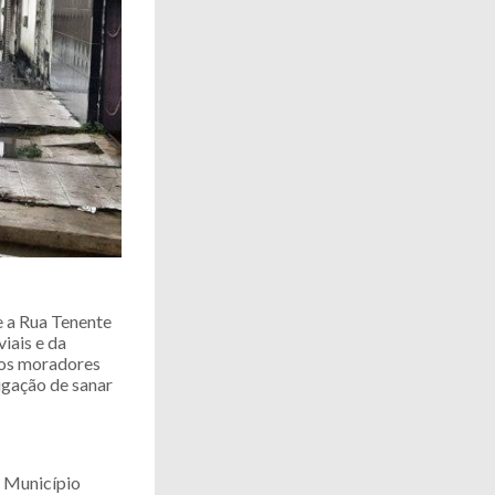
e a Rua Tenente
iais e da
 aos moradores
igação de sanar
o Município