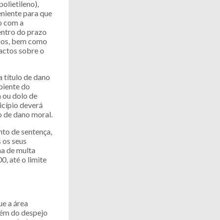
olietileno),
niente para que
o com a
entro do prazo
duos, bem como
pactos sobre o
 título de dano
biente do
 ou dolo de
icípio deverá
o de dano moral.
nto de sentença,
 os seus
na de multa
, até o limite
ue a área
lém do despejo