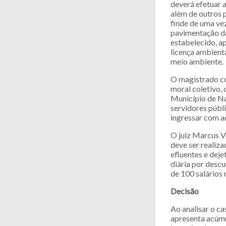
deverá efetuar a
além de outros 
finde de uma ve
pavimentação da
estabelecido, a
licença ambient
meio ambiente.
O magistrado co
moral coletivo,
Município de Na
servidores públ
ingressar com aç
O juiz Marcus V
deve ser realiz
efluentes e deje
diária por descu
de 100 salários
Decisão
Ao analisar o ca
apresenta acúmu