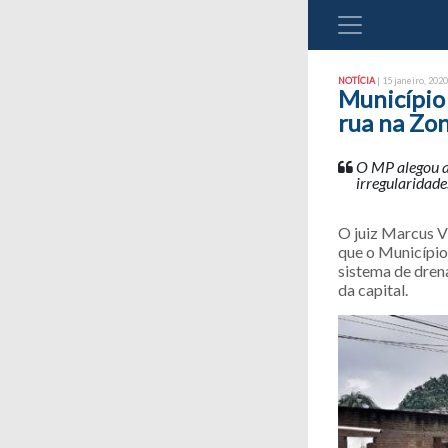
NOTÍCIA
| 15 janeiro, 2020
Município
rua na Zo
O MP alegou a
irregularidade
O juiz Marcus V
que o Município
sistema de dren
da capital.