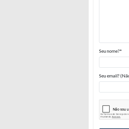
Seu nome?
*
Seu email? (Nã