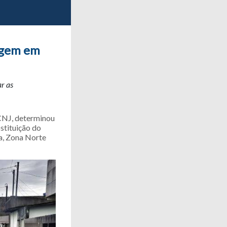
nagem em
r as
 CNJ, determinou
stituição do
a, Zona Norte