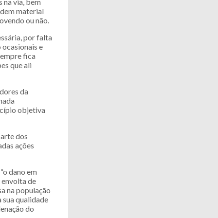
s na via, bem
ordem material
ovendo ou não.
sária, por falta
 ocasionais e
sempre fica
s que ali
adores da
 nada
cípio objetiva
arte dos
adas ações
 “o dano em
 envolta de
lsa na população
a sua qualidade
ndenação do