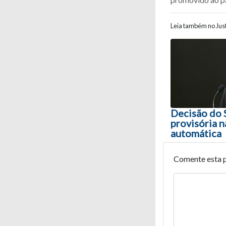
Leia também no Just
Navegaç
Decisão do 
provisória n
automática
Comente esta 