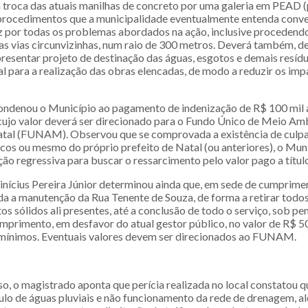
 troca das atuais manilhas de concreto por uma galeria em PEAD (p
procedimentos que a municipalidade eventualmente entenda conve
z por todas os problemas abordados na ação, inclusive procedend
s vias circunvizinhas, num raio de 300 metros. Deverá também, d
presentar projeto de destinação das águas, esgotos e demais resí
al para a realização das obras elencadas, de modo a reduzir os im
ndenou o Município ao pagamento de indenização de R$ 100 mil a
 cujo valor deverá ser direcionado para o Fundo Único de Meio Am
tal (FUNAM). Observou que se comprovada a existência de culpa
icos ou mesmo do próprio prefeito de Natal (ou anteriores), o Mun
ão regressiva para buscar o ressarcimento pelo valor pago a títul
inícius Pereira Júnior determinou ainda que, em sede de cumprime
ada a manutenção da Rua Tenente de Souza, de forma a retirar todos
tos sólidos ali presentes, até a conclusão de todo o serviço, sob pe
mprimento, em desfavor do atual gestor público, no valor de R$ 500
 mínimos. Eventuais valores devem ser direcionados ao FUNAM.
so, o magistrado aponta que perícia realizada no local constatou q
lo de águas pluviais e não funcionamento da rede de drenagem, a