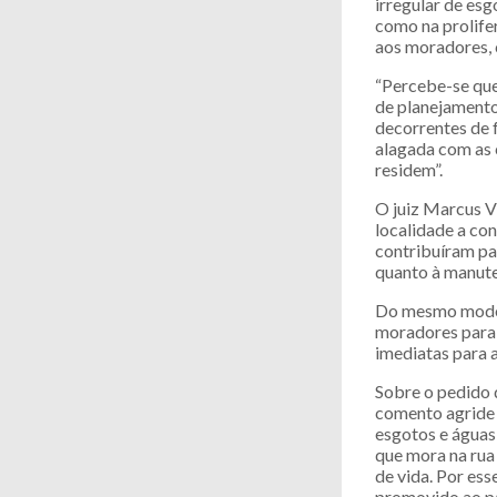
irregular de esg
como na prolife
aos moradores, 
“Percebe-se que
de planejamento
decorrentes de 
alagada com as 
residem”.
O juiz Marcus V
localidade a co
contribuíram pa
quanto à manute
Do mesmo modo, 
moradores para 
imediatas para a
Sobre o pedido 
comento agride 
esgotos e águas 
que mora na rua
de vida. Por es
promovido ao pa