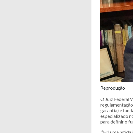
Reprodução
O Juiz Federal W
regulamentação d
garantia) é fun
especializado no
para definir o f
“Há uma nítida 