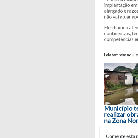
implantação em 
alargado e razoá
não vai atuar ap
Ele chamou aten
continentais, te
competências ent
Leia também no Just
Navegaç
Município t
realizar ob
na Zona Nor
Comente esta 