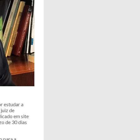
or estudar a
juiz de
licado em site
zo de 30 dias
o para a