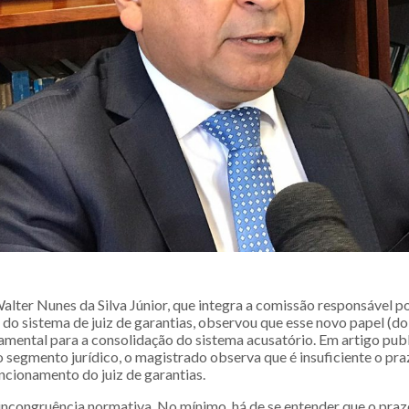
alter Nunes da Silva Júnior, que integra a comissão responsável p
o sistema de juiz de garantias, observou que esse novo papel (do 
damental para a consolidação do sistema acusatório. Em artigo pub
 segmento jurídico, o magistrado observa que é insuficiente o pra
uncionamento do juiz de garantias.
incongruência normativa. No mínimo, há de se entender que o praz