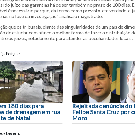
si do juízo das garantias há de ser também no prazo de 180 dias. 
vel é necessário porque, da forma como previsto, em verdade, o ju
enas na fase da investigação”, analisa o magistrado.
ção que os tribunais, diante das singularidades de um país de dim
rão de estudar com afinco a melhor forma de fazer a distribuição d
re os juízes, notadamente para atender as peculiaridades locais.
iça Potiguar
ão entre posts
em 180 dias para
Rejeitada denúncia do
ras de drenagem em rua
Felipe Santa Cruz por cr
te de Natal
Moro
postagem: