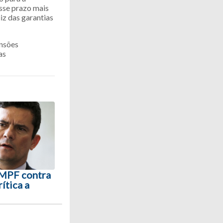
Esse prazo mais
iz das garantias
ensões
as
 MPF contra
ítica a