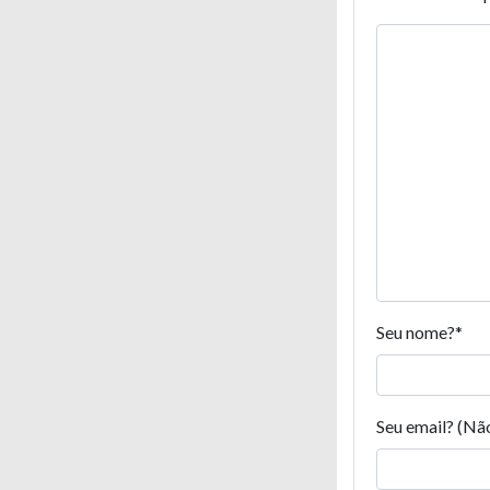
Seu nome?
*
Seu email? (Nã